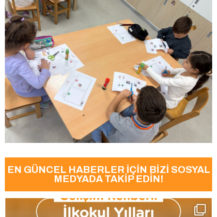
EN GÜNCEL HABERLER İÇİN BİZİ SOSYAL
MEDYADA TAKİP EDİN!