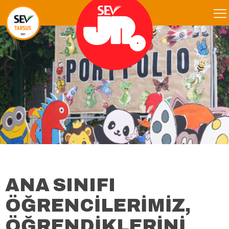
ANA SINIFI
ÖĞRENCİLERİMİZ,
ÖĞRENDİKLERİNİ