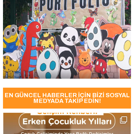
EN GÜNCEL HABERLER İÇİN BİZİ SOSYAL
MEDYADA TAKİP EDİN!