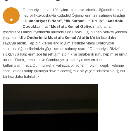
.
Cumhuriyetimizin 101. yılını ilkokul ve ortaokul öğrencilerimizle
hep birlikte coşkuyla kutladık! Öğrencilerimizin sahneye taşıdığı
“Cumhuriyet Fidanı”
,
“İlk Kurşun”
,
“Diriliş”
,
“Anadolu
Çocukları”
ve
“Mustafa Kemal Geliyor”
gibi anlamlı
gösterilerle Cumhuriyetimizin mücadele dolu yolculuğunu hep birlikte yeniden
yaşarken,
Ulu Önderimiz Mustafa Kemal Atatürk
’ü bir kez daha
saygıyla andık. Hep birlikte seslendirdiğimiz İstiklal Marşı Oratoryosu
sırasında öğrencilerimizin güçlü sesleri sahneyi sardı; “Cumhuriyet Biziz!”
sloganıyla kalplerimizde hissettiğimiz birlik ve beraberlik ruhu hepimize umut
aşıladı. Dans, jimnastik ve Cumhuriyet şarkılarıyla devam eden
kutlamalarımızda Cumhuriyet’in yalnızca bir yönetim biçimi değil; ilkelerine
sonsuza dek sahip çıkmaya devam edeceğimiz bir yaşam felsefesi olduğunu
bir kez daha hatırlattık.