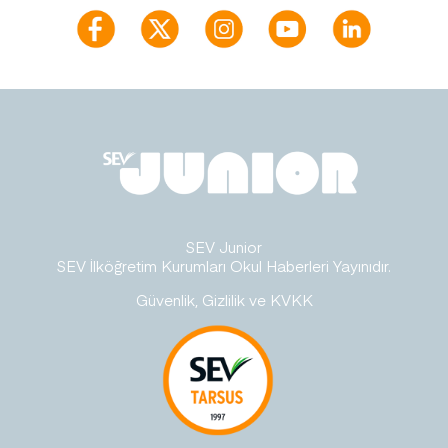
SEV Junior
SEV İlköğretim Kurumları Okul Haberleri Yayınıdır.
Güvenlik, Gizlilik ve KVKK