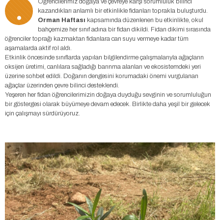
.
Öğrencilerimiz doğaya ve çevreye karşı sorumluluk bilinci
kazandıkları anlamlı bir etkinlikle fidanları toprakla buluşturdu.
Orman Haftası
kapsamında düzenlenen bu etkinlikte, okul
bahçemize her sınıf adına bir fidan dikildi. Fidan dikimi sırasında
öğrenciler toprağı kazmaktan fidanlara can suyu vermeye kadar tüm
aşamalarda aktif rol aldı.
Etkinlik öncesinde sınıflarda yapılan bilgilendirme çalışmalarıyla ağaçların
oksijen üretimi, canlılara sağladığı barınma alanları ve ekosistemdeki yeri
üzerine sohbet edildi. Doğanın dengesini korumadaki önemi vurgulanan
ağaçlar üzerinden çevre bilinci desteklendi.
Yeşeren her fidan öğrencilerimizin doğaya duyduğu sevginin ve sorumluluğun
bir göstergesi olarak büyümeye devam edecek. Birlikte daha yeşil bir gelecek
için çalışmayı sürdürüyoruz.