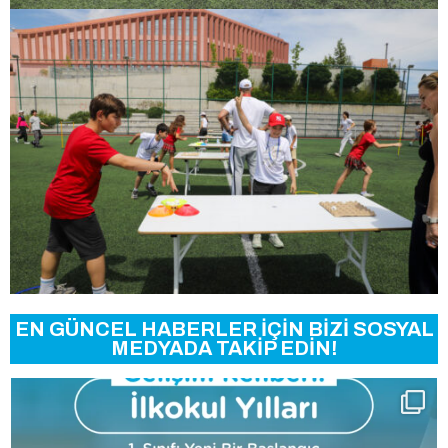
EN GÜNCEL HABERLER İÇİN BİZİ SOSYAL
MEDYADA TAKİP EDİN!