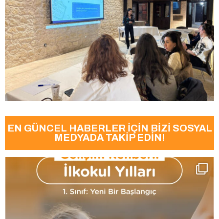
EN GÜNCEL HABERLER İÇİN BİZİ SOSYAL
MEDYADA TAKİP EDİN!