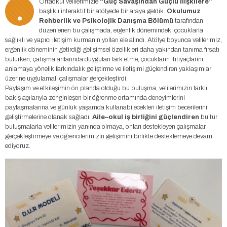
.
Ortaokul velilerimizle
“Güç Savaşından Güçlü İlişkilere”
başlıklı interaktif bir atölyede bir araya geldik.
Okulumuz
Rehberlik ve Psikolojik Danışma Bölümü
tarafından
düzenlenen bu çalışmada, ergenlik dönemindeki çocuklarla
sağlıklı ve yapıcı iletişim kurmanın yolları ele alındı. Atölye boyunca velilerimiz,
ergenlik döneminin getirdiği gelişimsel özellikleri daha yakından tanıma fırsatı
bulurken; çatışma anlarında duyguları fark etme, çocukların ihtiyaçlarını
anlamaya yönelik farkındalık geliştirme ve iletişimi güçlendiren yaklaşımlar
üzerine uygulamalı çalışmalar gerçekleştirdi.
Paylaşım ve etkileşimin ön planda olduğu bu buluşma, velilerimizin farklı
bakış açılarıyla zenginleşen bir öğrenme ortamında deneyimlerini
paylaşmalarına ve günlük yaşamda kullanabilecekleri iletişim becerilerini
geliştirmelerine olanak sağladı.
Aile–okul iş birliğini güçlendiren
bu tür
buluşmalarla velilerimizin yanında olmaya, onları destekleyen çalışmalar
gerçekleştirmeye ve öğrencilerimizin gelişimini birlikte desteklemeye devam
ediyoruz.