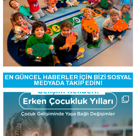
EN GÜNCEL HABERLER İÇİN BİZİ SOSYAL
MEDYADA TAKİP EDİN!