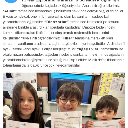
(Great Explorations in Math & Science) Programı
yla
öğrencilerimiz keşfederek öğreniyorlar. Ana sınıfı öğrencilerimiz
"Arılar”
temasında kovandaki iş bölümleri hakkında detaylı bilgiler edindiler.
Ekosistemde çok önemli bir yere sahip olan bu canlıların sadece bal
yapmadıklarını öğrendiler.
“Dinozorlar”
temasında ise merak panosunu
aileleriyle birlikte araştırdıkları sorularla kapladılar. Dinozor bedenindeki
kemikli diken sıraları ile örüntüler oluşturarak matematik becerilerini
geliştirdiler. Yuva sınıfı öğrencilerimiz
“Filler”
temasına merak ettikleri
soruların yanıtlarını aradıkları araştırma görevlerini yerine getirdiler. Ardından fil
ayak izlerini kendi ayak izleriyle karşılaştırdılar.
“Ağaç Evler”
temasında ise
okulumuzun bahçesindeki ağaçları inceleyip sonbahar mevsiminde ağaçların
yapraklarındaki değişimlerin ne olduğunu tespit ettiler. Minik defne fidanlarının
tohumlarını dallarda görünce çok heyecanlandılar.