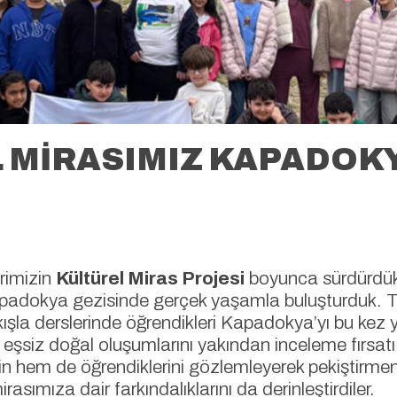
 MİRASIMIZ KAPADOK
erimizin
Kültürel Miras Projesi
boyunca sürdürdükle
apadokya gezisinde gerçek yaşamla buluşturduk. T
kışla derslerinde öğrendikleri Kapadokya’yı bu kez
 eşsiz doğal oluşumlarını yakından inceleme fırsatı 
hem de öğrendiklerini gözlemleyerek pekiştirmeni
rasımıza dair farkındalıklarını da derinleştirdiler.