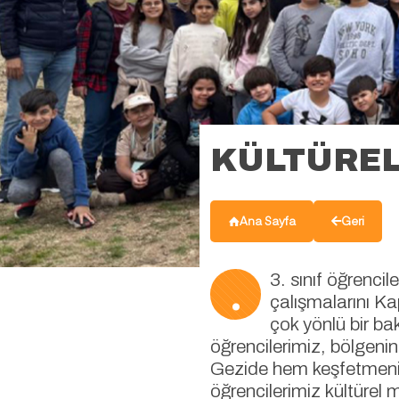
KÜLTÜREL
Ana Sayfa
Geri
.
3. sınıf öğrencil
çalışmalarını K
çok yönlü bir ba
öğrencilerimiz, bölgenin
Gezide hem keşfetmenin 
öğrencilerimiz kültürel mi