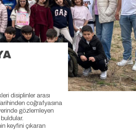
YA
ri disiplinler arası
arihinden coğrafyasına
 yerinde gözlemleyen
buldular.
n keyfini çıkaran