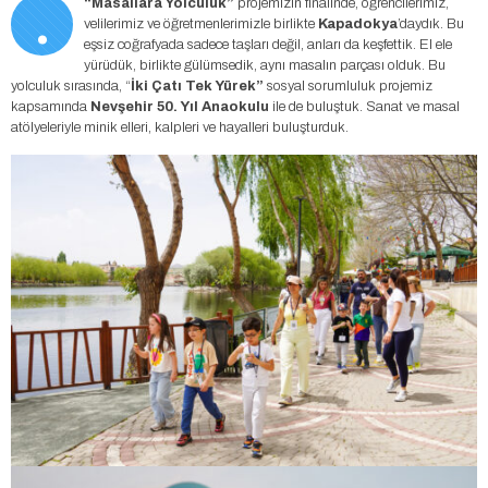
.
“Masallara Yolculuk”
projemizin finalinde, öğrencilerimiz,
velilerimiz ve öğretmenlerimizle birlikte
Kapadokya
’daydık. Bu
eşsiz coğrafyada sadece taşları değil, anları da keşfettik. El ele
yürüdük, birlikte gülümsedik, aynı masalın parçası olduk. Bu
yolculuk sırasında, “
İki Çatı Tek Yürek”
sosyal sorumluluk projemiz
kapsamında
Nevşehir 50. Yıl Anaokulu
ile de buluştuk. Sanat ve masal
atölyeleriyle minik elleri, kalpleri ve hayalleri buluşturduk.