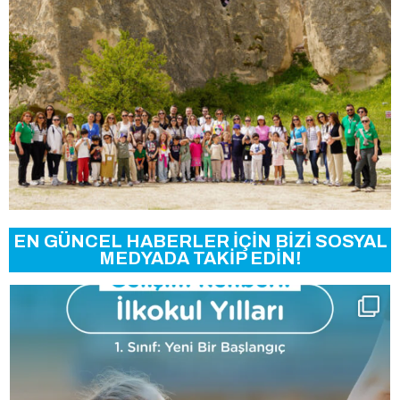
EN GÜNCEL HABERLER İÇİN BİZİ SOSYAL
MEDYADA TAKİP EDİN!