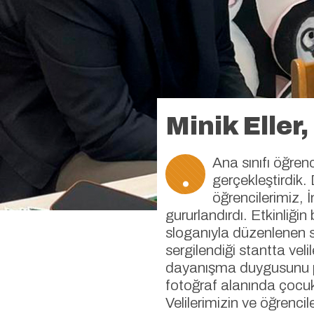
Minik Eller
.
Ana sınıfı öğrenc
gerçekleştirdik
öğrencilerimiz, İ
gururlandırdı. Etkinliği
sloganıyla düzenlenen so
sergilendiği stantta vel
dayanışma duygusunu pek
fotoğraf alanında çocukla
Velilerimizin ve öğrencil