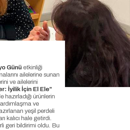
yo Günü
etkinliği
larını ailelerine sunan
ni ve ailelerini
: İyilik İçin El Ele”
 hazırladığı ürünlerin
k yardımlaşma ve
ırlanan yeşil perdeli
ı kalıcı hale getirdi.
i geri bildirimi oldu. Bu