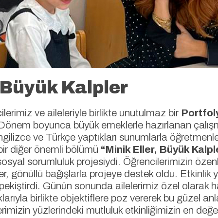
, Büyük Kalpler
ilerimiz ve aileleriyle birlikte unutulmaz bir
Portfol
. Dönem boyunca büyük emeklerle hazırlanan çalışma
ngilizce ve Türkçe yaptıkları sunumlarla öğretmenleri
n bir diğer önemli bölümü
“Minik Eller, Büyük Kalpler
syal sorumluluk projesiydi. Öğrencilerimizin özenle
iler, gönüllü bağışlarla projeye destek oldu. Etkinli
iştirdi. Günün sonunda ailelerimiz özel olarak haz
rıyla birlikte objektiflere poz vererek bu güzel anlar
erimizin yüzlerindeki mutluluk etkinliğimizin en değerl