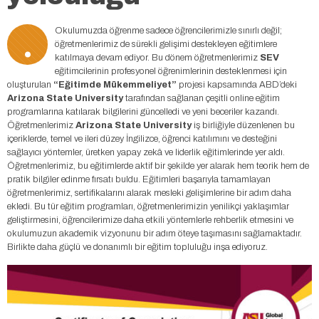
.
Okulumuzda öğrenme sadece öğrencilerimizle sınırlı değil;
öğretmenlerimiz de sürekli gelişimi destekleyen eğitimlere
katılmaya devam ediyor. Bu dönem öğretmenlerimiz
SEV
eğitimcilerinin profesyonel öğrenimlerinin desteklenmesi için
oluşturulan
“Eğitimde Mükemmeliyet”
projesi kapsamında ABD’deki
Arizona State University
tarafından sağlanan çeşitli online eğitim
programlarına katılarak bilgilerini güncelledi ve yeni beceriler kazandı.
Öğretmenlerimiz
Arizona State University
iş birliğiyle düzenlenen bu
içeriklerde, temel ve ileri düzey İngilizce, öğrenci katılımını ve desteğini
sağlayıcı yöntemler, üretken yapay zekâ ve liderlik eğitimlerinde yer aldı.
Öğretmenlerimiz, bu eğitimlerde aktif bir şekilde yer alarak hem teorik hem de
pratik bilgiler edinme fırsatı buldu. Eğitimleri başarıyla tamamlayan
öğretmenlerimiz, sertifikalarını alarak mesleki gelişimlerine bir adım daha
ekledi. Bu tür eğitim programları, öğretmenlerimizin yenilikçi yaklaşımlar
geliştirmesini, öğrencilerimize daha etkili yöntemlerle rehberlik etmesini ve
okulumuzun akademik vizyonunu bir adım öteye taşımasını sağlamaktadır.
Birlikte daha güçlü ve donanımlı bir eğitim topluluğu inşa ediyoruz.