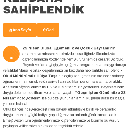
SAHİPLENDİK
Ana Sayfa
Geri
.
23 Nisan Ulusal Egemenlik ve Çocuk Bayramı
’nın
anlamını ve mirasını kalbimizde hissettiğimiz törenimizde
öğrencilerimizin gözlerinde hem gururu hem de cesareti gördük.
Bayrak ve flama geçişiyle açtığımız programımızda saygı duruşu
ve İstiklal Marşı ile ortak değerlerimizi bir kez daha hep birlikte sahiplendik.
Okul Müdürümüz Hülya Taşa
’nın açılış konuşmasının ardından sahneyi
öğrencilerimizin emek ve özveriyle hazırladıkları performanslarına bıraktık.
Ana sınıfı öğrencilerimiz ile 1, 2 ve 3. sınıflarımızın gösterileri izleyenlere hem
duygu dolu hem de ilham veren anlar yaşattı.
“Geçmişten Günümüze 23
Nisan”
video gösterimi ise bu özel günün anlamını kuşaklar arası bir bağla
yeniden hatırlattı.
Okul bahçesinde gerçekleştirilen bayrak etkinliğiyle birlik ve beraberlik
duygusunun en güçlü haliyle yaşadığımız bu anlamlı günü tamamladık.
Emeği geçen tüm öğretmenlerimize, öğrencilerimize ve bizimle bu gururu
paylaşan velilerimize bir kez daha teşekkür ederiz.