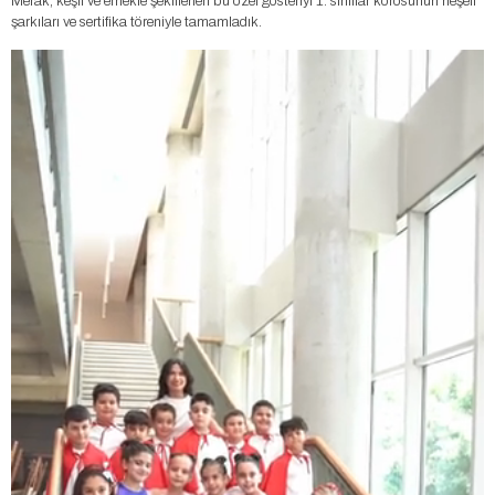
Merak, keşif ve emekle şekillenen bu özel gösteriyi 1. sınıflar korosunun neşeli
şarkıları ve sertifika töreniyle tamamladık.