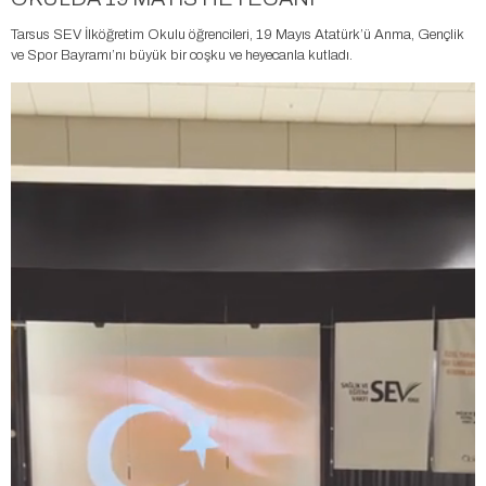
Tarsus SEV İlköğretim Okulu öğrencileri, 19 Mayıs Atatürk’ü Anma, Gençlik
ve Spor Bayramı’nı büyük bir coşku ve heyecanla kutladı.