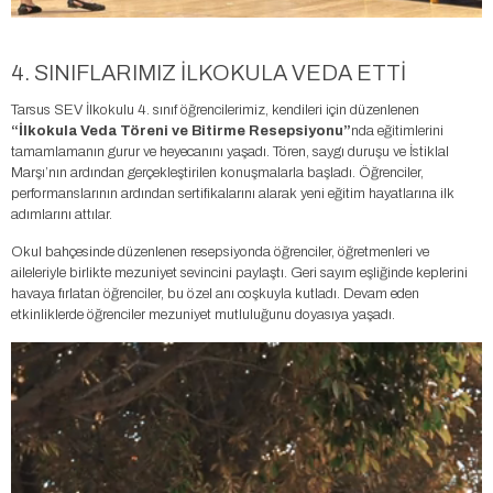
4. SINIFLARIMIZ İLKOKULA VEDA ETTİ
Tarsus SEV İlkokulu 4. sınıf öğrencilerimiz, kendileri için düzenlenen
“İlkokula Veda Töreni ve Bitirme Resepsiyonu”
nda eğitimlerini
tamamlamanın gurur ve heyecanını yaşadı. Tören, saygı duruşu ve İstiklal
Marşı’nın ardından gerçekleştirilen konuşmalarla başladı. Öğrenciler,
performanslarının ardından sertifikalarını alarak yeni eğitim hayatlarına ilk
adımlarını attılar.
Okul bahçesinde düzenlenen resepsiyonda öğrenciler, öğretmenleri ve
aileleriyle birlikte mezuniyet sevincini paylaştı. Geri sayım eşliğinde keplerini
havaya fırlatan öğrenciler, bu özel anı coşkuyla kutladı. Devam eden
etkinliklerde öğrenciler mezuniyet mutluluğunu doyasıya yaşadı.