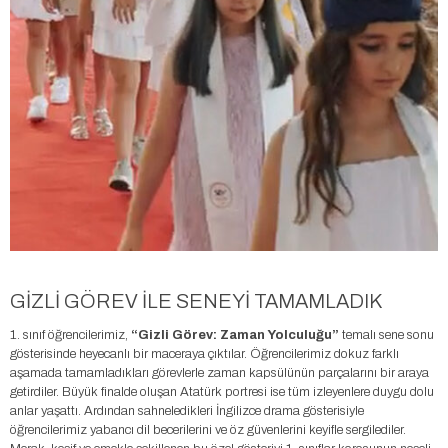
GİZLİ GÖREV İLE SENEYİ TAMAMLADIK
1. sınıf öğrencilerimiz,
“Gizli Görev: Zaman Yolculuğu”
temalı sene sonu
gösterisinde heyecanlı bir maceraya çıktılar. Öğrencilerimiz dokuz farklı
aşamada tamamladıkları görevlerle zaman kapsülünün parçalarını bir araya
getirdiler. Büyük finalde oluşan Atatürk portresi ise tüm izleyenlere duygu dolu
anlar yaşattı. Ardından sahneledikleri İngilizce drama gösterisiyle
öğrencilerimiz yabancı dil becerilerini ve öz güvenlerini keyifle sergilediler.