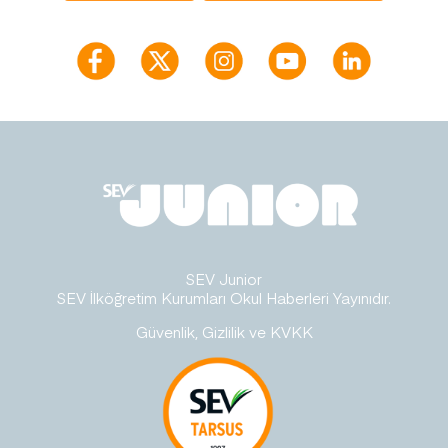
SEV Junior
SEV İlköğretim Kurumları Okul Haberleri Yayınıdır.
Güvenlik, Gizlilik ve KVKK