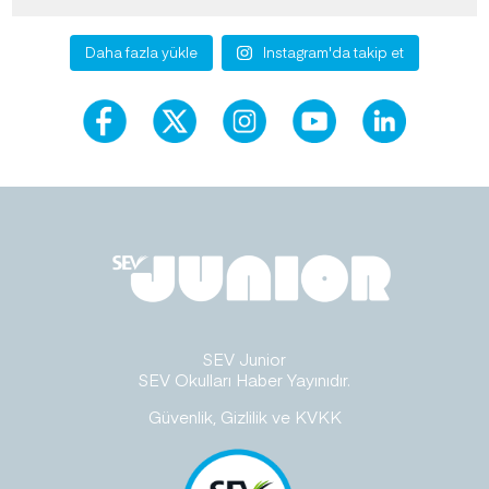
Daha fazla yükle
Instagram'da takip et
SEV Junior
SEV Okulları Haber Yayınıdır.
Güvenlik, Gizlilik ve KVKK