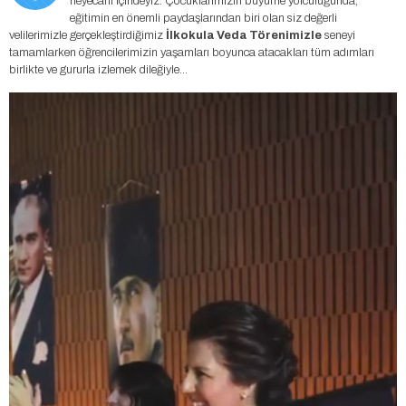
heyecanı içindeyiz. Çocuklarımızın büyüme yolculuğunda,
eğitimin en önemli paydaşlarından biri olan siz değerli
velilerimizle gerçekleştirdiğimiz
İlkokula Veda Törenimizle
seneyi
tamamlarken öğrencilerimizin yaşamları boyunca atacakları tüm adımları
birlikte ve gururla izlemek dileğiyle…