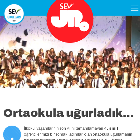
Ortaokula uğurladık…
.
İlkokul yaşamlarının son yılını tamamlamayan
4. sınıf
öğrencilerimizi bir sonraki adımları olan ortaokula uğurlamanın