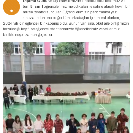
.
Pijama Günü
ve kış festivalimizde, ortaokul okul koromuz ve
tüm
5. sınıf
öğrencilerimiz melodikaları ile sahne alarak keyifli bir
müzik ziyafeti sundular. Öğrencilerimizin performansı yazılı
sınavlarından önce diğer tüm arkadaşları için moral olurken,
2024 yılı için eğlenceli bir kapanış oldu. Bunun yanı sıra, okul aile birliğimizin
hazırladığı keyifli ve eğlenceli stantlarımızda öğrencilerimiz ve velilerimiz
birlikte neşeli zaman geçirdiler.