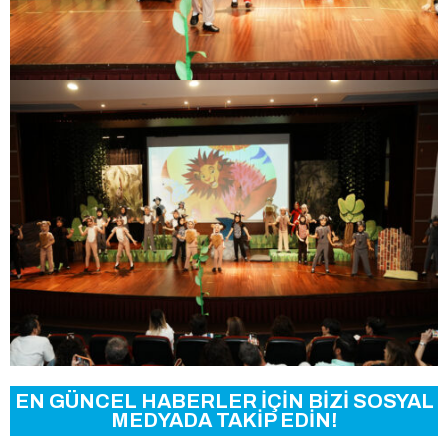
EN GÜNCEL HABERLER İÇİN BİZİ SOSYAL
MEDYADA TAKİP EDİN!