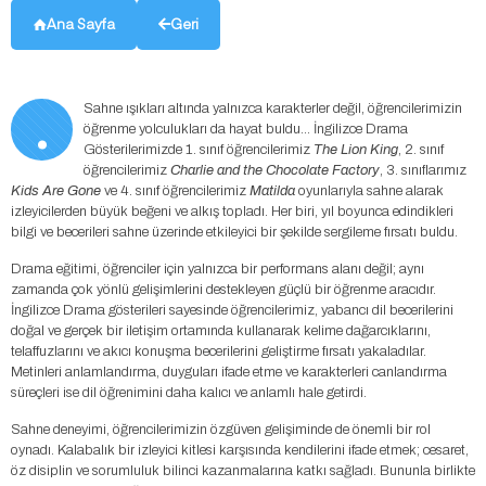
Ana Sayfa
Geri
.
Sahne ışıkları altında yalnızca karakterler değil, öğrencilerimizin
öğrenme yolculukları da hayat buldu… İngilizce Drama
Gösterilerimizde 1. sınıf öğrencilerimiz
The Lion King
, 2. sınıf
öğrencilerimiz
Charlie and the Chocolate Factory
, 3. sınıflarımız
Kids Are Gone
ve 4. sınıf öğrencilerimiz
Matilda
oyunlarıyla sahne alarak
izleyicilerden büyük beğeni ve alkış topladı. Her biri, yıl boyunca edindikleri
bilgi ve becerileri sahne üzerinde etkileyici bir şekilde sergileme fırsatı buldu.
Drama eğitimi, öğrenciler için yalnızca bir performans alanı değil; aynı
zamanda çok yönlü gelişimlerini destekleyen güçlü bir öğrenme aracıdır.
İngilizce Drama gösterileri sayesinde öğrencilerimiz, yabancı dil becerilerini
doğal ve gerçek bir iletişim ortamında kullanarak kelime dağarcıklarını,
telaffuzlarını ve akıcı konuşma becerilerini geliştirme fırsatı yakaladılar.
Metinleri anlamlandırma, duyguları ifade etme ve karakterleri canlandırma
süreçleri ise dil öğrenimini daha kalıcı ve anlamlı hale getirdi.
Sahne deneyimi, öğrencilerimizin özgüven gelişiminde de önemli bir rol
oynadı. Kalabalık bir izleyici kitlesi karşısında kendilerini ifade etmek; cesaret,
öz disiplin ve sorumluluk bilinci kazanmalarına katkı sağladı. Bununla birlikte