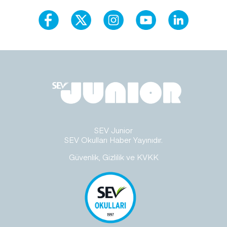
SEV Junior
SEV Okulları Haber Yayınıdır.
Güvenlik, Gizlilik ve KVKK