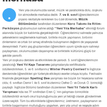
.
Yeni yıla okulumuzda sanat, müzik ve yaratıcılıkla dolu, coşkulu
bir atmosferde merhaba dedik.
7. ve 8. sınıf
öğrencilerimizin
piyano resitaliyle renklenen bu özel dönemde,
Müzik
Bölümümüz
tarafından düzenlenen
Koro Takımı ile Ritim-
Perküsyon
grubumuzun sahne aldığı
“Yeni Yıla Merhaba”
etkinliği forum
alanında büyük bir katılımla gerçekleştirildi. Öğrencilerimiz sahnede yalnızca
yeteneklerini sergilemekle kalmadı; birlikte müzik yapmanın, birbirini
dinlemenin ve ortak bir amaç etrafında buluşmanın değerini de yaşayarak
deneyimledi. Farklı yaş gruplarından öğrencilerin uyum içinde aynı sahneyi
paylaşması, okulumuzdaki dayanışma ve birliktelik kültürünü güçlü bir
şekilde yansıttı.
Yeni yıl coşkusu derslere ve etkinliklere de yansıdı. 5. sınıf öğrencilerimizin
yaratıcılığı
Yeni Yıl Kapı Tasarımı
çalışmalarıyla sertifikalarla
ödüllendirilirken, 5. ve 6. sınıflarımız
Winter Poetry Contest
’te İngilizce
derslerinde öğrendikleri şiir türleriyle etkileyici eserler ortaya koydu. Festivalin
finalinde gerçekleşen
Spelling Bee
yarışması ise büyük bir heyecana sahne
oldu; 6. sınıftan Demir İ. ile 5. sınıf ikizlerimiz Defne Ö. ve Doruk Ö. birinciliği
paylaştı. İngilizce Bölümü tarafından düzenlenen
Yeni Yıl Tebrik Kartı
Yarışması
’nda ise 7F sınıfından Eren Ç.’nin çalışması birincilikle
ödüllendirildi ve kartı okul topluluğumuza yeni yıl tebliği olarak gönderilmek
üzere seçildi. Tüm bu etkinliklerle öğrencilerimiz; üretmenin, paylaşmanın ve
birlikte başarmanın mutluluğunu yaşarken, yeni yıla umut ve neşeyle adım