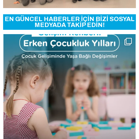
EN GÜNCEL HABERLER İÇİN BİZİ SOSYAL
MEDYADA TAKİP EDİN!