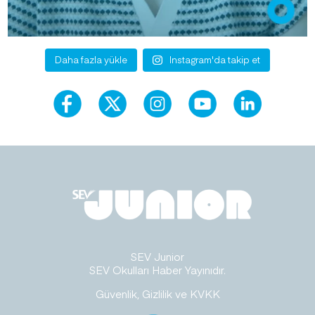
Daha fazla yükle
Instagram'da takip et
SEV Junior
SEV Okulları Haber Yayınıdır.
Güvenlik, Gizlilik ve KVKK