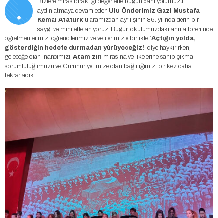
.
Bizlere miras bıraktığı değerlerle bugün dahi yolumuzu
aydınlatmaya devam eden
Ulu Önderimiz Gazi Mustafa
Kemal Atatürk
’ü aramızdan ayrılışının 86. yılında derin bir
saygı ve minnetle anıyoruz. Bugün okulumuzdaki anma töreninde
öğretmenlerimiz, öğrencilerimiz ve velilerimizle birlikte ‘
Açtığın yolda,
gösterdiğin hedefe durmadan yürüyeceğiz!’
diye haykırırken;
geleceğe olan inancımızı,
Atamızın
mirasına ve ilkelerine sahip çıkma
sorumluluğumuzu ve Cumhuriyetimize olan bağlılığımızı bir kez daha
tekrarladık.