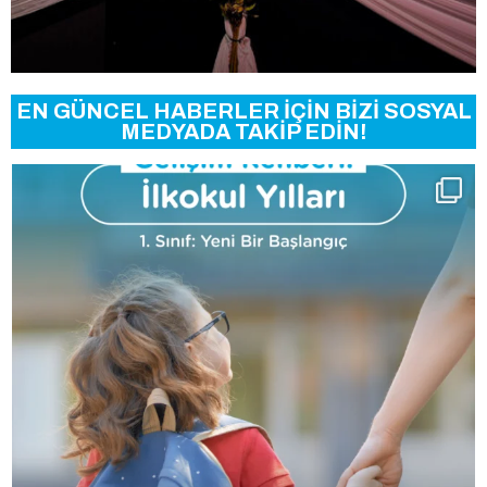
EN GÜNCEL HABERLER İÇİN BİZİ SOSYAL
MEDYADA TAKİP EDİN!