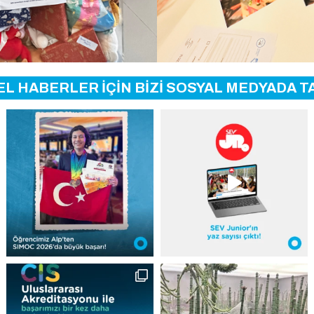
L HABERLER İÇİN BİZİ SOSYAL MEDYADA TA