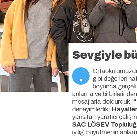
Sevgiyle bü
.
Ortaokulumuz
gibi değerleri ha
boyunca gerçekleş
anlama ve birbirlerinde
mesajlarla doldurduk,
“
deneyimledik;
Hayaller
yansıtan yaratıcı çalış
SAC LÖSEV Topluluğ
iyiliği büyütmenin anlamı