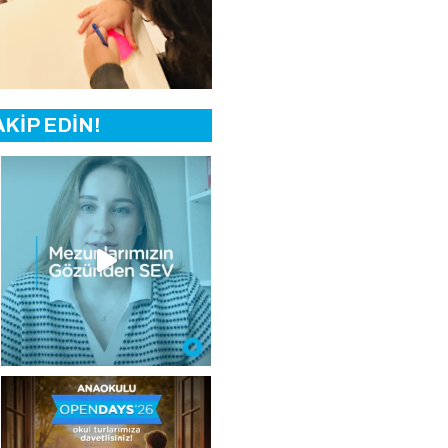
KİP EDİN!