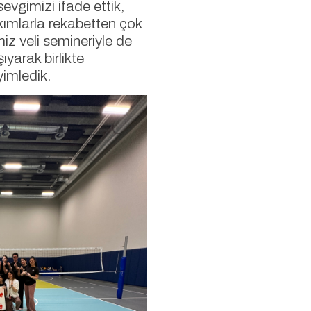
vgimizi ifade ettik,
ımlarla rekabetten çok
miz veli semineriyle de
yarak birlikte
imledik.