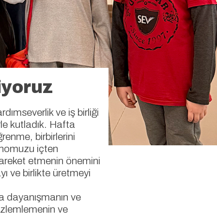
iyoruz
rdımseverlik ve iş birliği
rle kutladık. Hafta
renme, birbirlerini
nomuzu içten
 hareket etmenin önemini
ı ve birlikte üretmeyi
la dayanışmanın ve
gözlemlemenin ve