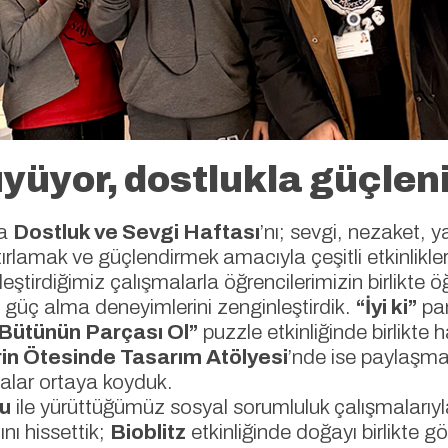
yüyor, dostlukla güçlen
da
Dostluk ve Sevgi Haftası
’nı; sevgi, nezaket, ya
tırlamak ve güçlendirmek amacıyla çeşitli etkinlikle
tirdiğimiz çalışmalarla öğrencilerimizin birlikte öğ
n güç alma deneyimlerini zenginleştirdik.
“İyi ki”
pa
Bütünün Parçası Ol”
puzzle etkinliğinde birlikte
in Ötesinde Tasarım Atölyesi
’nde ise paylaşmay
malar ortaya koyduk.
u
ile yürüttüğümüz sosyal sorumluluk çalışmalarıy
nı hissettik;
Bioblitz
etkinliğinde doğayı birlikte 