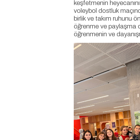
keşfetmenin heyecanını 
voleybol dostluk maçın
birlik ve takım ruhunu ön
öğrenme ve paylaşma or
öğrenmenin ve dayanışm