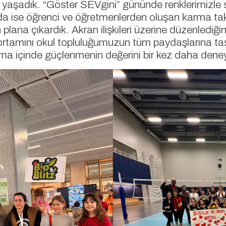
yaşadık. “Göster SEVgini” gününde renklerimizle se
da ise öğrenci ve öğretmenlerden oluşan karma tak
 plana çıkardık. Akran ilişkileri üzerine düzenlediği
tamını okul topluluğumuzun tüm paydaşlarına taşı
a içinde güçlenmenin değerini bir kez daha deney