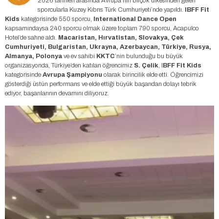
2026 tarihleri arasında Avrupa’nın birçok ülkesinden gelen
sporcularla Kuzey Kıbrıs Türk Cumhuriyeti’nde yapıldı.
IBFF Fit
Kids
kategorisinde 550 sporcu,
International Dance Open
kapsamındaysa 240 sporcu olmak üzere toplam 790 sporcu, Acapulco
Hotel’de sahne aldı.
Macaristan, Hırvatistan, Slovakya, Çek
Cumhuriyeti, Bulgaristan, Ukrayna, Azerbaycan, Türkiye, Rusya,
Almanya, Polonya
ve ev sahibi
KKTC
’nin bulunduğu bu büyük
organizasyonda, Türkiye’den katılan öğrencimiz
S. Çelik
, I
BFF Fit Kids
kategorisinde
Avrupa Şampiyonu
olarak birincilik elde etti. Öğrencimizi
gösterdiği üstün performans ve elde ettiği büyük başarıdan dolayı tebrik
ediyor, başarılarının devamını diliyoruz.