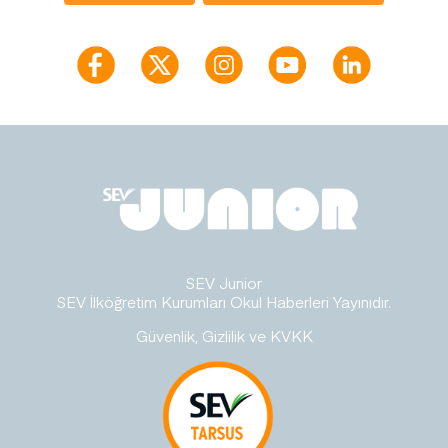
SEV Junior
SEV İlköğretim Kurumları Okul Haberleri Yayınıdır.
Güvenlik, Gizlilik ve KVKK