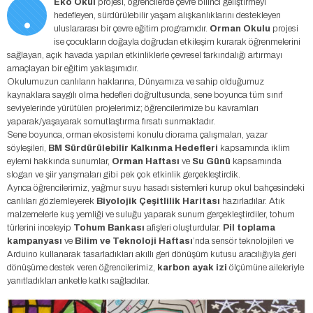
.
Eko Okul
projesi, öğrencilerde çevre bilinci geliştirmeyi
hedefleyen, sürdürülebilir yaşam alışkanlıklarını destekleyen
uluslararası bir çevre eğitim programıdır.
Orman Okulu
projesi
ise çocukların doğayla doğrudan etkileşim kurarak öğrenmelerini
sağlayan, açık havada yapılan etkinliklerle çevresel farkındalığı artırmayı
amaçlayan bir eğitim yaklaşımıdır.
Okulumuzun canlıların haklarına, Dünyamıza ve sahip olduğumuz
kaynaklara saygılı olma hedefleri doğrultusunda, sene boyunca tüm sınıf
seviyelerinde yürütülen projelerimiz; öğrencilerimize bu kavramları
yaparak/yaşayarak somutlaştırma fırsatı sunmaktadır.
Sene boyunca, orman ekosistemi konulu diorama çalışmaları, yazar
söyleşileri,
BM Sürdürülebilir Kalkınma Hedefleri
kapsamında iklim
eylemi hakkında sunumlar,
Orman Haftası
ve
Su Günü
kapsamında
slogan ve şiir yarışmaları gibi pek çok etkinlik gerçekleştirdik.
Ayrıca öğrencilerimiz, yağmur suyu hasadı sistemleri kurup okul bahçesindeki
canlıları gözlemleyerek
Biyolojik Çeşitlilik Haritası
hazırladılar. Atık
malzemelerle kuş yemliği ve suluğu yaparak sunum gerçekleştirdiler, tohum
türlerini inceleyip
Tohum Bankası
afişleri oluşturdular.
Pil toplama
kampanyası
ve
Bilim ve Teknoloji Haftası
’nda sensör teknolojileri ve
Arduino kullanarak tasarladıkları akıllı geri dönüşüm kutusu aracılığıyla geri
dönüşüme destek veren öğrencilerimiz,
karbon ayak izi
ölçümüne aileleriyle
yanıtladıkları anketle katkı sağladılar.