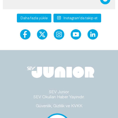
Daha fazla yükle
Instagram'da takip et
SEV Junior
SEV Okulları Haber Yayınıdır.
Güvenlik, Gizlilik ve KVKK