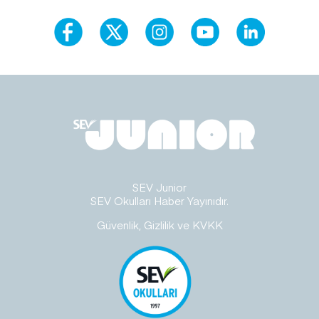
SEV Junior
SEV Okulları Haber Yayınıdır.
Güvenlik, Gizlilik ve KVKK