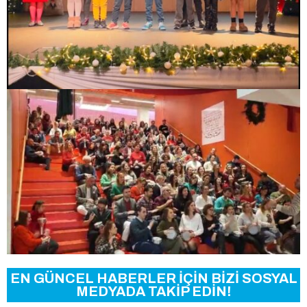
EN GÜNCEL HABERLER İÇİN BİZİ SOSYAL
MEDYADA TAKİP EDİN!