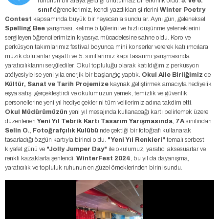
ruhunun bir araya geldiği unutulmaz bir etkinlik oldu.
5. ve 6.
sınıf
öğrencilerimiz, kendi yazdıkları şiirlerini
Winter Poetry
Contest
kapsamında büyük bir heyecanla sundular. Aynı gün, geleneksel
Spelling Bee
yarışması, kelime bilgilerini ve hızlı düşünme yeteneklerini
sergileyen öğrencilerimizin kıyasıya mücadelesine sahne oldu. Koro ve
perküsyon takımlarımız festival boyunca mini konserler vererek katılımcılara
müzik dolu anlar yaşattı ve 5. sınıflarımız kapı tasarımı yarışmasında
yaratıcılıklarını sergilediler. Okul topluluğu olarak katıldığımız perküsyon
atölyesiyle ise yeni yıla enerjik bir başlangıç yaptık.
Okul Aile Birliğimiz
de
Kültür, Sanat ve Tarih Projemize
kaynak geliştirmek amacıyla hediyelik
eşya satışı gerçekleştirdi ve okulumuzun yemek, temizlik ve güvenlik
personellerine yeni yıl hediye çeklerini tüm velilerimiz adına takdim etti.
Okul Müdürümüzün
yeni yıl mesajında kullanacağı kartı belirlemek üzere
düzenlenen
Yeni Yıl Tebrik Kartı Tasarım Yarışmasında
,
7A
sınıfından
Selin O.
,
Fotoğrafçılık Kulübü
’nde çektiği bir fotoğrafı kullanarak
tasarladığı özgün kartıyla birinci oldu.
"Yeni Yıl Renkleri"
temalı serbest
kıyafet günü ve
"Jolly Jumper Day"
ile okulumuz, yaratıcı aksesuarlar ve
renkli kazaklarla şenlendi.
WinterFest 2024
, bu yıl da dayanışma,
yaratıcılık ve topluluk ruhunun en güzel örneklerinden birini sundu.