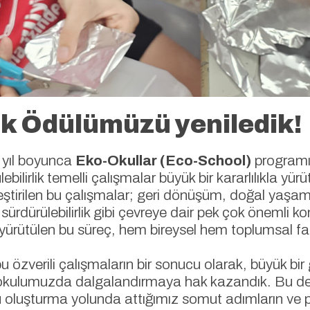
ak Ödülümüzü yeniledik!
yıl boyunca
Eko-Okullar (Eco-School)
programı
ülebilirlik temelli çalışmalar büyük bir kararlılıkla yü
kleştirilen bu çalışmalar; geri dönüşüm, doğal yaşamı
sürdürülebilirlik gibi çevreye dair pek çok önemli k
te yürütülen bu süreç, hem bireysel hem toplumsal f
u özverili çalışmaların bir sonucu olarak, büyük bir
 okulumuzda dalgalandırmaya hak kazandık. Bu değ
ğu oluşturma yolunda attığımız somut adımların ve p