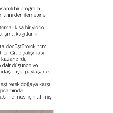
apsamlı bir program
nlarını derinlemesine
temalı kısa bir video
alışma kağıtlarını
nata dönüştürerek hem
iler. Grup çalışması
i kazandırdı.
ye dair düşünce ve
kadaşlarıyla paylaşarak
leştirerek doğaya karşı
psamında
lir olması için atılmış