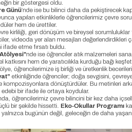
in bir göstergesi oldu.
re Günü
’nde ise bu bilinci daha da pekiştirecek k
unca yapılan etkinliklerle öğrencilerimiz çevre soru
üler hem de ürettiler.
vre kirliliği, geri dönüşüm ve bireysel sorumluluklar 
iler, videoda yer alan mesajları değerlendirdikleri ç
 ifade etme fırsatı buldu.
 Atölyesi”
nde ise öğrenciler atık malzemeleri sa
katkısını hem de yaratıcılıkla kurduğu bağı keşfett
lye, öğrencilerimize iş birliği ve üretkenlik beceriler
yat”
etkinliğinde öğrenciler; doğa sevgisini, çevre
e ve kompozisyonlara dönüştürdüler. Bu metinleri ar
ı edebi bir ifade ile ortaya koydular.
, öğrencilerimiz çevre bilincini bir kez daha içsel
çlü bir şekilde hissetti.
Eko-Okullar Programı
ka
yalnızca bugünün değil, geleceğin de daha yaşanabi