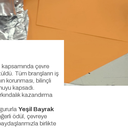
 kapsamında çevre
rütüldü. Tüm branşların iş
n korunması, bilinçli
onuyu kapsadı.
arkındalık kazandırma
 gururla
Yeşil Bayrak
erli ödül, çevreye
aydaşlarımızla birlikte