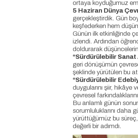
ortaya koyduğumuz emeğ
5 Haziran Dünya Çev
gerçekleştirdik. Gün boy
keşfederken hem düşünd
Günün ilk etkinliğinde çe
izlendi. Ardından öğrenc
doldurarak düşüncelerini
“Sürdürülebilir Sanat
geri dönüşümün çevresel 
şeklinde yürütülen bu atö
“Sürdürülebilir Edebi
duygularını şiir, hikây
çevresel farkındalıkların
Bu anlamlı günün sonunda
sorumluluklarını daha gü
yürüttüğümüz bu süreç, 
değerli bir adımdı.