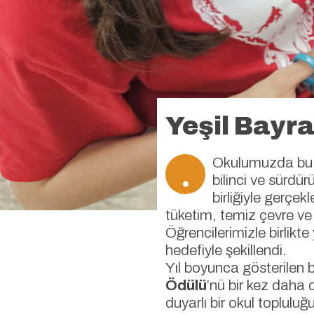
Yeşil Bayr
.
Okulumuzda bu 
bilinci ve sürdür
birliğiyle gerçe
tüketim, temiz çevre ve 
Öğrencilerimizle birlik
hedefiyle şekillendi.
Yıl boyunca gösterilen b
Ödülü
’nü bir kez daha
duyarlı bir okul toplulu