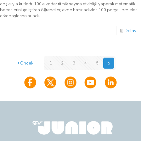
coşkuyla kutladı. 100’e kadar ritmik sayma etkinliği yaparak matematik
becerilerini geliştiren öğrenciler, evde hazırladıkları 100 parçalı projeleri
arkadaşlarına sundu.
Detay
Önceki
1
2
3
4
5
6