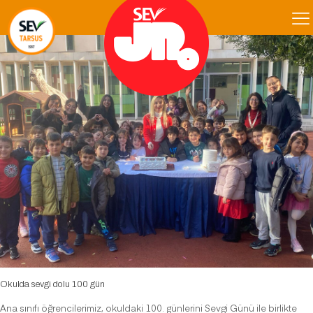
Okulda sevgi dolu 100 gün
Ana sınıfı öğrencilerimiz, okuldaki 100. günlerini Sevgi Günü ile birlikte