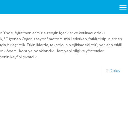
nü’nde, öğretmenlerimizle zengin içerikler ve katılımcı odaklı
rak, "Öğrenen Organizasyon" mottomuzla ilerlerken, farklı disiplinlerden
a birleştirdik. Etkinliklerde, teknolojinin eğitimdeki rolü, verilerin etkili
ek çok önemli konuya odaklandık. Hem yeni bilgi ve yöntemler
nin keyfini çıkardık.
Detay