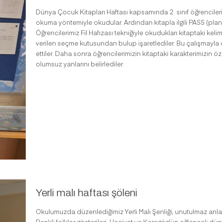
Dünya Çocuk Kitapları Haftası kapsamında 2. sınıf öğrencileri
okuma yöntemiyle okudular. Ardından kitapla ilgili PASS (planlama
Öğrencilerimiz Fil Hafızası tekniğiyle okudukları kitaptaki kelim
verilen seçme kutusundan bulup işaretlediler. Bu çalışmayla di
ettiler. Daha sonra öğrencilerimizin kitaptaki karakterimizin
olumsuz yanlarını belirlediler.
Yerli malı haftası şöleni
Okulumuzda düzenlediğimiz Yerli Malı Şenliği, unutulmaz anlarla
Renkli folklor gösterileri, Hacivat ve Karagöz'ün eğlenceli düny