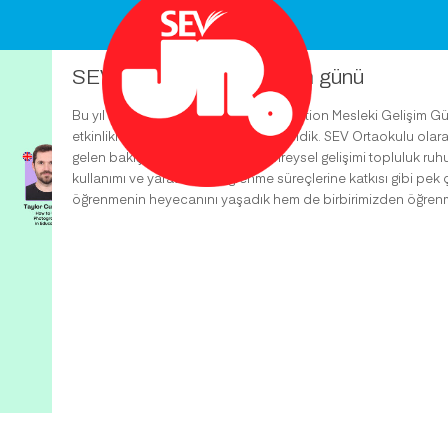
SEVolution mesleki gelişim günü
Bu yıl ikincisini düzenlediğimiz SEVolution Mesleki Gelişim Gü
etkinliklerle bir kez daha bir araya geldik. SEV Ortaokulu ola
gelen bakış açılarımızın ışığında bireysel gelişimi topluluk ruhuyl
kullanımı ve yaratıcılığın öğrenme süreçlerine katkısı gibi p
öğrenmenin heyecanını yaşadık hem de birbirimizden öğrenme