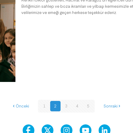
Birliğimizin sahlep ve boza ikramları ve yılbaşı kermesimizle
velilerimize ve emeği geçen herkese teşekkür ederiz.
Önceki
1
2
3
4
5
Sonraki