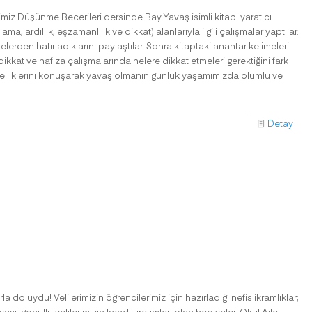
miz Düşünme Becerileri dersinde Bay Yavaş isimli kitabı yaratıcı
, ardıllık, eşzamanlılık ve dikkat) alanlarıyla ilgili çalışmalar yaptılar.
elerden hatırladıklarını paylaştılar. Sonra kitaptaki anahtar kelimeleri
kkat ve hafıza çalışmalarında nelere dikkat etmeleri gerektiğini fark
 özelliklerini konuşarak yavaş olmanın günlük yaşamımızda olumlu ve
Detay
 doluydu! Velilerimizin öğrencilerimiz için hazırladığı nefis ikramlıklar;
ası, gönüllü velilerimizin kendi üretimleri olan hediyeler, Okul Aile