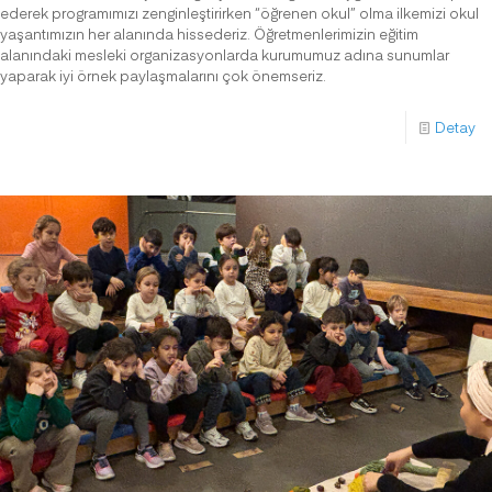
ederek programımızı zenginleştirirken “öğrenen okul” olma ilkemizi okul
yaşantımızın her alanında hissederiz. Öğretmenlerimizin eğitim
alanındaki mesleki organizasyonlarda kurumumuz adına sunumlar
yaparak iyi örnek paylaşmalarını çok önemseriz.
Detay