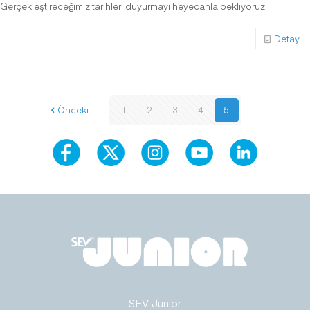
Gerçekleştireceğimiz tarihleri duyurmayı heyecanla bekliyoruz.
Detay
Önceki
1
2
3
4
5
SEV Junior