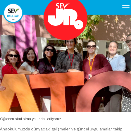
Öğrenen okul olma yolunda ilerliyoruz
Anaokulumuzda dünyadaki gelişmeleri ve güncel uygulamaları takip