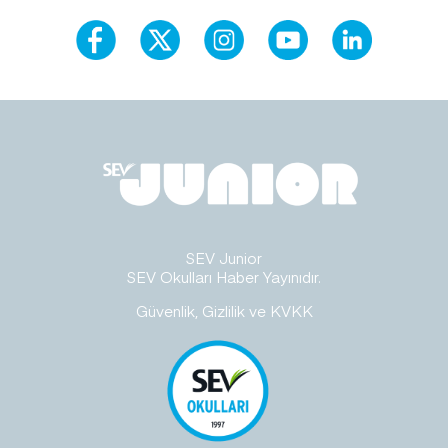
SEV Junior
SEV Okulları Haber Yayınıdır.
Güvenlik, Gizlilik ve KVKK