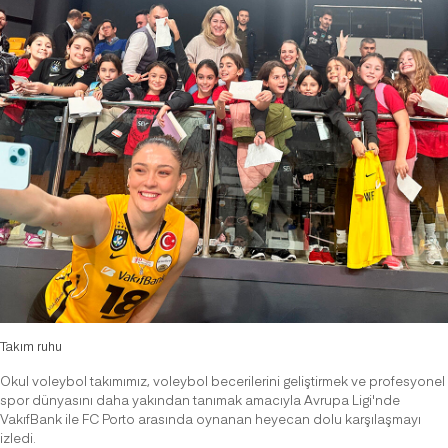
Takım ruhu
Okul voleybol takımımız, voleybol becerilerini geliştirmek ve profesyonel
spor dünyasını daha yakından tanımak amacıyla Avrupa Ligi'nde
VakıfBank ile FC Porto arasında oynanan heyecan dolu karşılaşmayı
izledi.