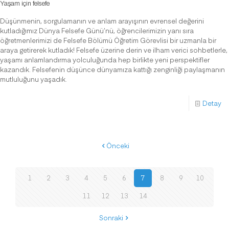
Yaşam için felsefe
Düşünmenin, sorgulamanın ve anlam arayışının evrensel değerini
kutladığımız Dünya Felsefe Günü’nü, öğrencilerimizin yanı sıra
öğretmenlerimizi de Felsefe Bölümü Öğretim Görevlisi bir uzmanla bir
araya getirerek kutladık! Felsefe üzerine derin ve ilham verici sohbetlerle,
yaşamı anlamlandırma yolculuğunda hep birlikte yeni perspektifler
kazandık. Felsefenin düşünce dünyamıza kattığı zenginliği paylaşmanın
mutluluğunu yaşadık.
Detay
Önceki
1
2
3
4
5
6
7
8
9
10
11
12
13
14
Sonraki