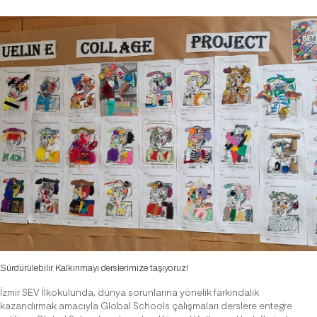
Sürdürülebilir Kalkınmayı derslerimize taşıyoruz!
İzmir SEV İlkokulunda, dünya sorunlarına yönelik farkındalık
kazandırmak amacıyla Global Schools çalışmaları derslere entegre