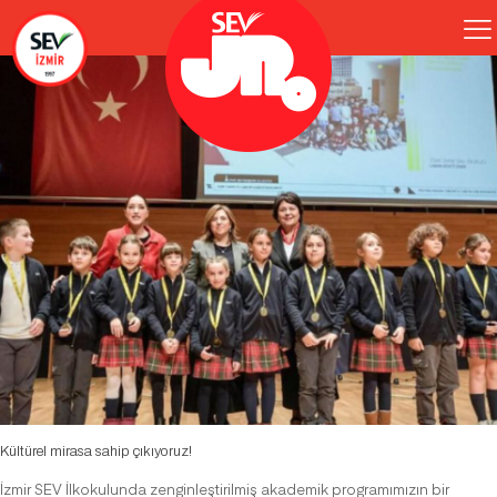
Kültürel mirasa sahip çıkıyoruz!
İzmir SEV İlkokulunda zenginleştirilmiş akademik programımızın bir