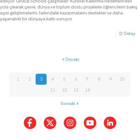
ediliyor. Global Schools çalışmaları: Küresel Kalkınma Hedeflerinden
yola çıkarak çevre, dünya ve toplum dostu projelerle öğrencilerin bakış
açısı geliştirmelerini, farkındalık kazanmalarını destekler ve daha
yaşanabilir bir dünyaya katkı sunuyor.
Detay
Önceki
1
2
3
4
5
6
7
8
9
10
11
12
13
14
Sonraki