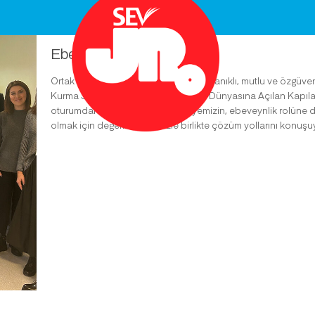
Ebeveyn atölyemiz
Ortak hedefimiz; psikolojik olarak dayanıklı, mutlu ve özgüv
Kurma Sanatı: Çocuğunuzun Sosyal Dünyasına Açılan Kapılar” k
oturumdan oluşan Ebeveyn Atölyemizin, ebeveynlik rolüne dair
olmak için değerli velilerimizle birlikte çözüm yollarını konuş