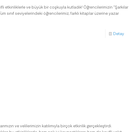
i etkinliklerle ve büyük bir coşkuyla kutladık! Öğrencilerimizin “Şarkılar
üm sınıf seviyelerindeki öğrencilerimiz, farklı kitaplar üzerine yazar
Detay
mızın ve velilerimizin katılımıyla birçok etkinlik gerçekleştirdi.
ıkları bu etkinliklerde, hem çok iyi kaynaştıklarını hem de keyifli vakit