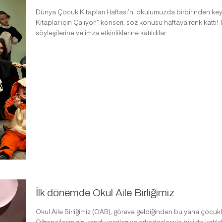
Dünya Çocuk Kitapları Haftası’nı okulumuzda birbirinden keyifl
Kitaplar için Çalıyor!” konseri, söz konusu haftaya renk kattı! T
söyleşilerine ve imza etkinliklerine katıldılar.
İlk dönemde Okul Aile Birliğimiz
Okul Aile Birliğimiz (OAB), göreve geldiğinden bu yana çocukları
Öğrencilerimizin kendi yaşıtları ve arkadaşlarıyla birlikte katıld