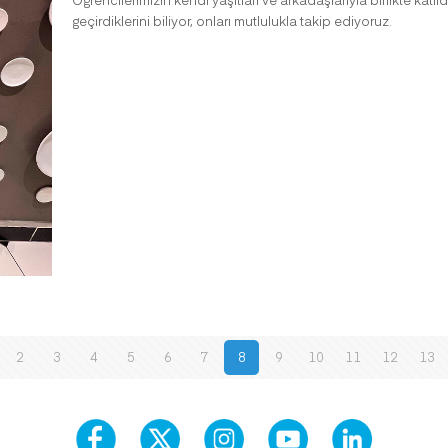
geçirdiklerini biliyor, onları mutlulukla takip ediyoruz.
2
3
4
5
6
7
8
9
10
11
12
13