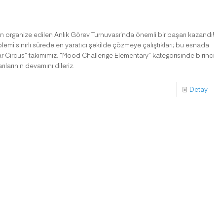
dan organize edilen Anlık Görev Turnuvası’nda önemli bir başarı kazandı!
blemi sınırlı sürede en yaratıcı şekilde çözmeye çalıştıkları; bu esnada
oar Circus” takımımız, “Mood Challenge Elementary” kategorisinde birinci
ılarının devamını dileriz.
Detay