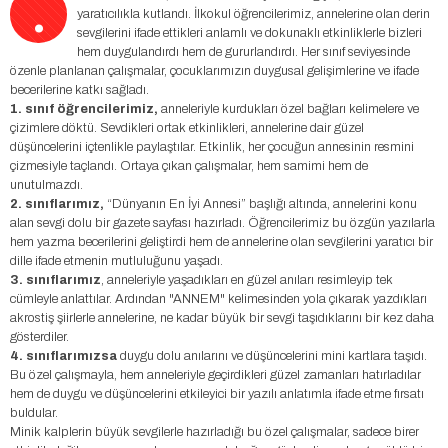
.
yaratıcılıkla kutlandı. İlkokul öğrencilerimiz, annelerine olan derin
sevgilerini ifade ettikleri anlamlı ve dokunaklı etkinliklerle bizleri
hem duygulandırdı hem de gururlandırdı. Her sınıf seviyesinde
özenle planlanan çalışmalar, çocuklarımızın duygusal gelişimlerine ve ifade
becerilerine katkı sağladı.
1. sınıf öğrencilerimiz,
anneleriyle kurdukları özel bağları kelimelere ve
çizimlere döktü. Sevdikleri ortak etkinlikleri, annelerine dair güzel
düşüncelerini içtenlikle paylaştılar. Etkinlik, her çocuğun annesinin resmini
çizmesiyle taçlandı. Ortaya çıkan çalışmalar, hem samimi hem de
unutulmazdı.
2. sınıflarımız,
“Dünyanın En İyi Annesi” başlığı altında, annelerini konu
alan sevgi dolu bir gazete sayfası hazırladı. Öğrencilerimiz bu özgün yazılarla
hem yazma becerilerini geliştirdi hem de annelerine olan sevgilerini yaratıcı bir
dille ifade etmenin mutluluğunu yaşadı.
3. sınıflarımız
, anneleriyle yaşadıkları en güzel anıları resimleyip tek
cümleyle anlattılar. Ardından "ANNEM" kelimesinden yola çıkarak yazdıkları
akrostiş şiirlerle annelerine, ne kadar büyük bir sevgi taşıdıklarını bir kez daha
gösterdiler.
4. sınıflarımızsa
duygu dolu anılarını ve düşüncelerini mini kartlara taşıdı.
Bu özel çalışmayla, hem anneleriyle geçirdikleri güzel zamanları hatırladılar
hem de duygu ve düşüncelerini etkileyici bir yazılı anlatımla ifade etme fırsatı
buldular.
Minik kalplerin büyük sevgilerle hazırladığı bu özel çalışmalar, sadece birer