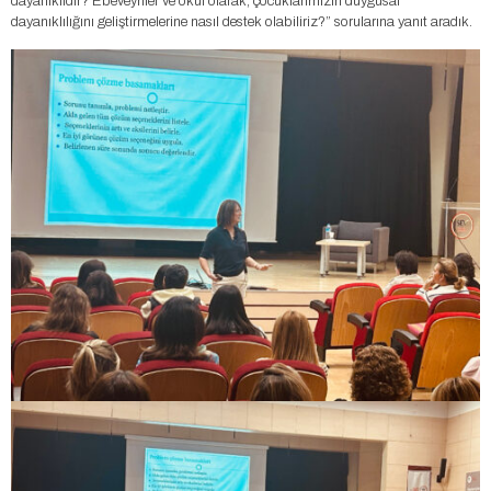
dayanıklıdır? Ebeveynler ve okul olarak, çocuklarımızın duygusal
dayanıklılığını geliştirmelerine nasıl destek olabiliriz?” sorularına yanıt aradık.