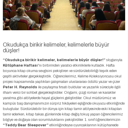
Okudukça birikir kelimeler, kelimelerle büyür
düşler!
“Okudukça birikir kelimeler, kelimelerle büyür düşler!”
sloganıyla
Kütüphane Haftası’
nı birbirinden yaratıcı etkinliklerle kutladık. Hafta
boyunca kitap okuma sevgisini pekiştiren ve sürdürülebilirliği teşvik eden
çeşitli aktiviteler gerçekleştirdik. Öğrencilerimiz, Kelime Koleksiyoncusu okul
projesi kapsamında yaptıkları çalışmaları uluslararası ödüllü yazar ve çizer
Peter H. Reynolds
ile paylaşma fırsatı buldular ve yazarlık süreciyle ilgili
ilham verici bir sohbet gerçekleştirdiler. Origami, çizgi roman ve karakter
yaratma gibi atölyelerde hayal güçlerini geliştirdiler. Okul müdürümüz ve
kampüs baş danışmanımızın sürpriz hikâyeleri eşliğinde okuyucu etkinliğinde
buluştular. Sürdürülebilir bir dünya için kitap tamir atölyesinde eski kitapları
tamir ederken, kitap takas günlerinde kitap değiş tokuş yapan öğrencilerimiz
bilgiye ve doğaya olan sorumluluklarını pekiştirdiler. 1. sınıf öğrencilerimizin
“Teddy Bear Sleepover”
etkinliğindeyse oyuncaklarının kütüphanede