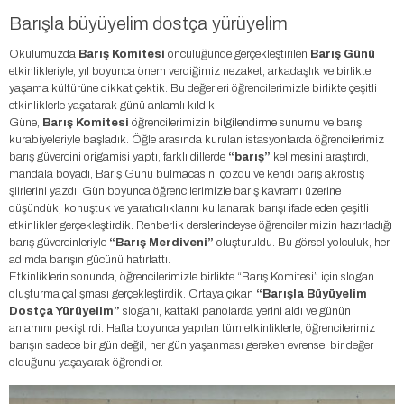
Barışla büyüyelim dostça yürüyelim
Okulumuzda
Barış Komitesi
öncülüğünde gerçekleştirilen
Barış Günü
etkinlikleriyle, yıl boyunca önem verdiğimiz nezaket, arkadaşlık ve birlikte
yaşama kültürüne dikkat çektik. Bu değerleri öğrencilerimizle birlikte çeşitli
etkinliklerle yaşatarak günü anlamlı kıldık.
Güne,
Barış Komitesi
öğrencilerimizin bilgilendirme sunumu ve barış
kurabiyeleriyle başladık. Öğle arasında kurulan istasyonlarda öğrencilerimiz
barış güvercini origamisi yaptı, farklı dillerde
“barış”
kelimesini araştırdı,
mandala boyadı, Barış Günü bulmacasını çözdü ve kendi barış akrostiş
şiirlerini yazdı. Gün boyunca öğrencilerimizle barış kavramı üzerine
düşündük, konuştuk ve yaratıcılıklarını kullanarak barışı ifade eden çeşitli
etkinlikler gerçekleştirdik. Rehberlik derslerindeyse öğrencilerimizin hazırladığı
barış güvercinleriyle
“Barış Merdiveni”
oluşturuldu. Bu görsel yolculuk, her
adımda barışın gücünü hatırlattı.
Etkinliklerin sonunda, öğrencilerimizle birlikte “Barış Komitesi” için slogan
oluşturma çalışması gerçekleştirdik. Ortaya çıkan
“Barışla Büyüyelim
Dostça Yürüyelim”
sloganı, kattaki panolarda yerini aldı ve günün
anlamını pekiştirdi. Hafta boyunca yapılan tüm etkinliklerle, öğrencilerimiz
barışın sadece bir gün değil, her gün yaşanması gereken evrensel bir değer
olduğunu yaşayarak öğrendiler.