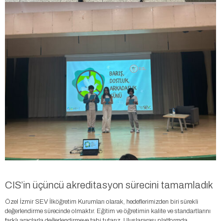
CIS’in üçüncü akreditasyon sürecini tamamladık
Özel İzmir SEV İlköğretim Kurumları olarak, hedeflerimizden biri sürekli
değerlendirme sürecinde olmaktır. Eğitim ve öğretimin kalite ve standartlarını
farklı araçlarla değerlendirmeye tabi tutarız. Uluslararası platformda