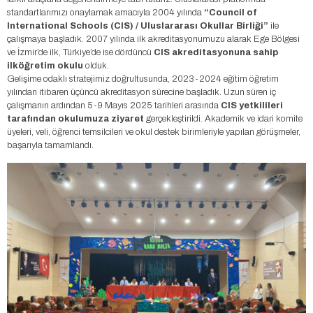
standartlarımızı onaylamak amacıyla 2004 yılında
“Council of
International Schools (CIS) / Uluslararası Okullar Birliği”
ile
çalışmaya başladık. 2007 yılında ilk akreditasyonumuzu alarak Ege Bölgesi
ve İzmir’de ilk, Türkiye’de ise dördüncü
CIS akreditasyonuna sahip
ilköğretim okulu
olduk.
Gelişime odaklı stratejimiz doğrultusunda, 2023-2024 eğitim öğretim
yılından itibaren üçüncü akreditasyon sürecine başladık. Uzun süren iç
çalışmanın ardından 5-9 Mayıs 2025 tarihleri arasında
CIS yetkilileri
tarafından okulumuza ziyaret
gerçekleştirildi. Akademik ve idari komite
üyeleri, veli, öğrenci temsilcileri ve okul destek birimleriyle yapılan görüşmeler,
başarıyla tamamlandı.