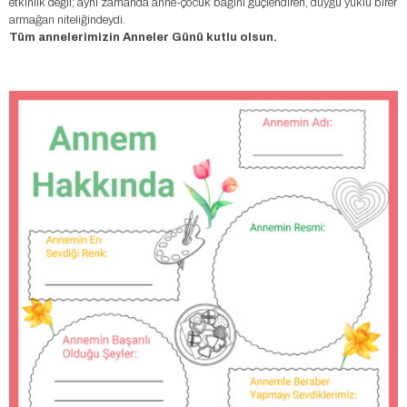
etkinlik değil; aynı zamanda anne-çocuk bağını güçlendiren, duygu yüklü birer
armağan niteliğindeydi.
Tüm annelerimizin Anneler Günü kutlu olsun.