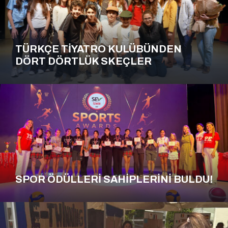
TÜRKÇE TİYATRO KULÜBÜNDEN
DÖRT DÖRTLÜK SKEÇLER
SPOR ÖDÜLLERİ SAHİPLERİNİ BULDU!