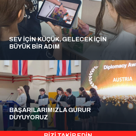
SEV İÇİN KÜÇÜK, GELECEK İÇİN
BÜYÜK BİR ADIM
BAŞARILARIMIZLA GURUR
DUYUYORUZ
BİZİ TAKİP EDİN