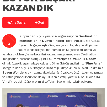
KAZANDIK
Ana Sayfa
Geri
.
Dünyanın en büyük yaratıcılık organizasyonu
Destination
Imagination’ın Dünya Finalleri
bu yıl Amerika’nın Kansas
Eyaletinde gerçekleşti. Gençlere yaratıcılık, eleştirel düşünme,
takım içinde çalışabilme, zamanı en iyi şekilde kullanma ve
yaratıcı problem çözme becerileri kazandırmayı amaçlayan Destination
Imagination, her sene olduğu gibi
Takım Yarışması ve Anlık Görev
olmak üzere iki aşamada gerçekleşti. DI kulübü öğrencilerimiz
“Fine Arts”
kategorisinde büyük bir başarıya imza atıp Dünya 4’üncüsü oldu. Takımımız
Seven Wonders
aynı zamanda olağanüstü çaba ve üstün takım çalışması
ve üstün yaratıcılıklarından dolayı DI’ın en prestijli yaratıcılık ödülü olan
Da
Vinci
’yi de aldı. Öğrencilerimizi ve Takım liderlerimizi tebrik ediyoruz.