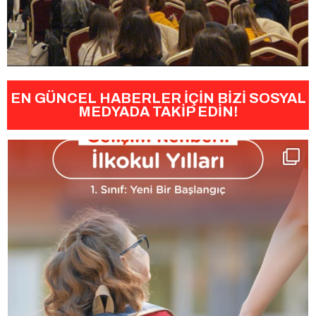
EN GÜNCEL HABERLER İÇİN BİZİ SOSYAL
MEDYADA TAKİP EDİN!