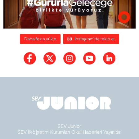
Daha fazla yükle
Instagram'da takip et
SEV Junior
SEV İlköğretim Kurumları Okul Haberleri Yayınıdır.