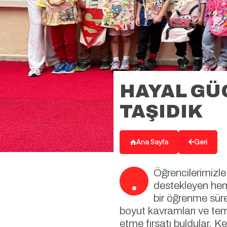
HAYAL GÜ
TAŞIDIK
Ana Sayfa
Geri
.
Öğrencilerimizle
destekleyen hem 
bir öğrenme sürec
boyut kavramları ve tem
etme fırsatı buldular. K