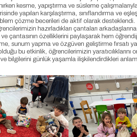
anırken kesme, yapıştırma ve süsleme çalışmalarıyla 
erisinde yapılan karşılaştırma, sınıflandırma ve eşle
lem çözme becerileri de aktif olarak desteklendi. Et
ğrencilerimizin hazırladıkları çantaları arkadaşların
 ve çantasının özelliklerini paylaşarak hem öğrendiğ
me, sunum yapma ve özgüven geliştirme fırsatı ya
ğu bu etkinlik, öğrencilerimizin yaratıcılıklarını o
ri ve bilgilerini günlük yaşamla ilişkilendirdikleri an