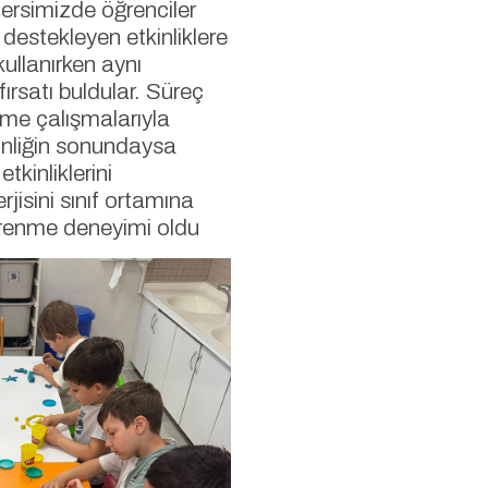
 dersimizde öğrenciler
 destekleyen etkinliklere
ullanırken aynı
rsatı buldular. Süreç
lime çalışmalarıyla
kinliğin sonundaysa
tkinliklerini
rjisini sınıf ortamına
öğrenme deneyimi oldu