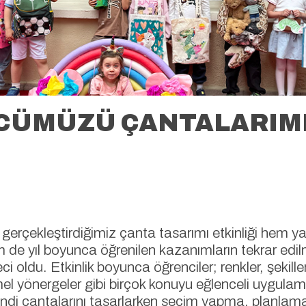
CÜMÜZÜ ÇANTALARIM
 gerçekleştirdiğimiz çanta tasarımı etkinliği hem y
de yıl boyunca öğrenilen kazanımların tekrar edil
i oldu. Etkinlik boyunca öğrenciler; renkler, şekiller
el yönergeler gibi birçok konuyu eğlenceli uygulama
endi çantalarını tasarlarken seçim yapma, planlama