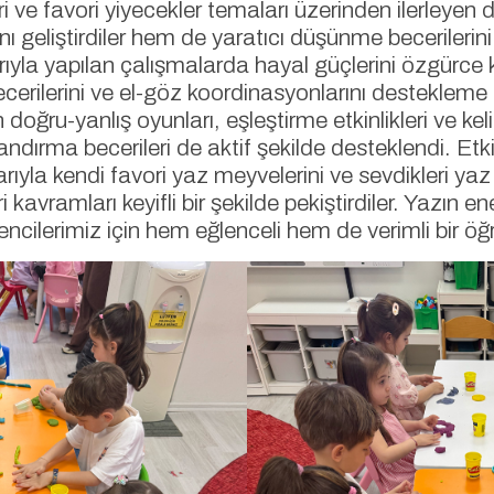
eri ve favori yiyecekler temaları üzerinden ilerleyen
ı geliştirdiler hem de yaratıcı düşünme becerilerini
rıyla yapılan çalışmalarda hayal güçlerini özgürce k
rilerini ve el-göz koordinasyonlarını destekleme fı
 doğru-yanlış oyunları, eşleştirme etkinlikleri ve ke
landırma becerileri de aktif şekilde desteklendi. Et
ıyla kendi favori yaz meyvelerini ve sevdikleri yaz e
kavramları keyifli bir şekilde pekiştirdiler. Yazın ene
encilerimiz için hem eğlenceli hem de verimli bir 