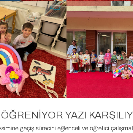
ÖĞRENİYOR YAZI KARŞILI
imine geçiş sürecini eğlenceli ve öğretici çalışmal