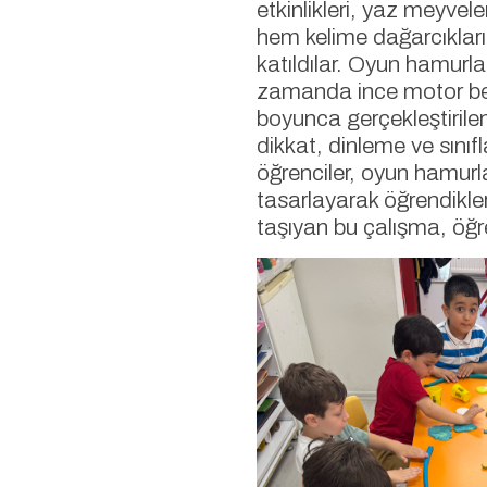
etkinlikleri, yaz meyvel
hem kelime dağarcıkların
katıldılar. Oyun hamurla
zamanda ince motor bece
boyunca gerçekleştirilen
dikkat, dinleme ve sınıf
öğrenciler, oyun hamurlar
tasarlayarak öğrendikleri 
taşıyan bu çalışma, öğr