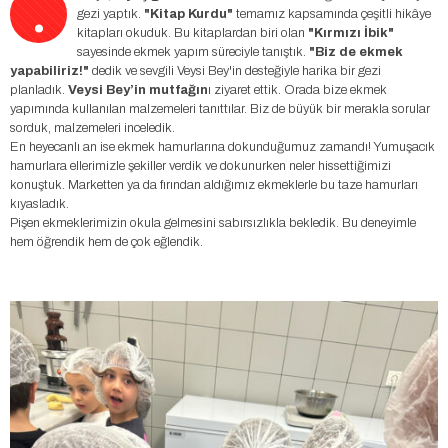
.
gezi yaptık.
"Kitap Kurdu"
temamız kapsamında çeşitli hikâye
kitapları okuduk. Bu kitaplardan biri olan
"Kırmızı İbik"
sayesinde ekmek yapım süreciyle tanıştık.
"Biz de ekmek
yapabiliriz!"
dedik ve sevgili Veysi Bey'in desteğiyle harika bir gezi
planladık.
Veysi Bey’in mutfağın
ı ziyaret ettik. Orada bize ekmek
yapımında kullanılan malzemeleri tanıttılar. Biz de büyük bir merakla sorular
sorduk, malzemeleri inceledik.
En heyecanlı an ise ekmek hamurlarına dokunduğumuz zamandı! Yumuşacık
hamurlara ellerimizle şekiller verdik ve dokunurken neler hissettiğimizi
konuştuk. Marketten ya da fırından aldığımız ekmeklerle bu taze hamurları
kıyasladık.
Pişen ekmeklerimizin okula gelmesini sabırsızlıkla bekledik. Bu deneyimle
hem öğrendik hem de çok eğlendik.