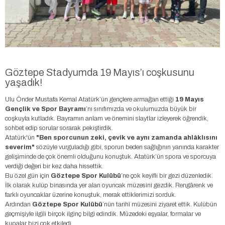
Göztepe Stadyumda 19 Mayıs’ı coşkusunu
yaşadık!
Ulu Önder Mustafa Kemal Atatürk’ün gençlere armağan ettiği
19 Mayıs
Gençlik ve Spor Bayramı
’nı sınıfımızda ve okulumuzda büyük bir
coşkuyla kutladık. Bayramın anlam ve önemini slaytlar izleyerek öğrendik,
sohbet edip sorular sorarak pekiştirdik.
Atatürk'ün
"Ben sporcunun zeki, çevik ve aynı zamanda ahlâklısını
severim"
sözüyle vurguladığı gibi, sporun beden sağlığının yanında karakter
gelişiminde de çok önemli olduğunu konuştuk. Atatürk’ün spora ve sporcuya
verdiği değeri bir kez daha hissettik.
Bu özel gün için
Göztepe Spor Kulübü
’ne çok keyifli bir gezi düzenledik.
İlk olarak kulüp binasında yer alan oyuncak müzesini gezdik. Rengârenk ve
farklı oyuncaklar üzerine konuştuk, merak ettiklerimizi sorduk.
Ardından
Göztepe Spor Kulübü
’nün tarihî müzesini ziyaret ettik. Kulübün
geçmişiyle ilgili birçok ilginç bilgi edindik. Müzedeki eşyalar, formalar ve
kupalar bizi çok etkiledi.