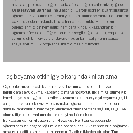
mamalar, proje sahibi öğrenciler tarafından öğretmenlerimiz eşliğinde
Urla Hayvan Barınağı’
na ulaştırıldı. Gerçekleştirilen ziyaret sırasında
öğrencilerimiz, barınak ortamını yakından tanıma ve minik dostlarımızın
bakım süreçleri hakkında bilgi edinme fırsatı buldu. Bu deneyim,
öğrencilerimiz için hem eğitici hem de farkındalık kazandıran bir
öğrenme süreci oldu. Öğrencilerimizin sergilediği duyarlılık, empati ve
sorumluluk bilinciyle gurur duyuyor; bu anlamlı çalışmanın benzer
sosyal sorumluluk projelerine ilham olmasını diliyoruz.
Taş boyama etkinliğiyle karşındakini anlama
Öğrencilerimize empati kurma, nazik davranmanın önemi, bireysel
farklılıklara saygı duyma, kapsayıcı olma ve hoşgörülü iletişim geliştirme gibi
temel sosyal ve duygusal becerileri kazandırmak amacıyla yıl boyunca çeşitli
çalışmalar yürütmekteyiz. Bu çalışmalar, öğrencilerimizin hem kendilerini
daha iyi tanımalarını hem de çevrelerindeki bireylerle daha sağlıklı, saygılı ve
olumlu ilişkiler kurmalarını desteklemeyi hedeflemektedir.
Bu kapsamda her yıl düzenlenen
Nezaket
Haftası
çerçevesinde,
öğrencilerimizin değerler eğitimi alanında farkındalık kazanmalarını sağlamak
amacıyla çeşitli etkinlikler planlanmıştır. Bu etkinliklerden biri olan
Taş