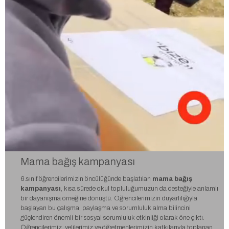
Mama bağış kampanyası
6.sınıf öğrencilerimizin öncülüğünde başlatılan
mama bağış
kampanyası
, kısa sürede okul topluluğumuzun da desteğiyle anlamlı
bir dayanışma örneğine dönüştü. Öğrencilerimizin duyarlılığıyla
başlayan bu çalışma, paylaşma ve sorumluluk alma bilincini
güçlendiren önemli bir sosyal sorumluluk etkinliği olarak öne çıktı.
Öğrencilerimiz, velilerimiz ve öğretmenlerimizin katkılarıyla toplanan