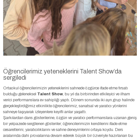
Öğrencilerimiz yeteneklerini Talent Show’da
sergiledi
Ortaokul öğrencilerimizin yeteneklerini sahnede özgürce ifade etme fırsatı
bulduğu geleneksel
Talent
Show
, bu yıl da birbirinden etkileyici ve ilham
verici performanslara ev sahipliği yaptı. Dönem sonunda iki ayrı grup halinde
gerçekleştirdiğimiz etkinlikte öğrencilerimiz, sanatsal ve yaratıcı yönlerini
sahneye taşıyarak izleyenlere keyifli anlar yaşattı.
Şarkılardan dans gösterilerine, özgün ve yaratıcı performanslara uzanan geniş
bir yelpazede sergilenen gösteriler; öğrencilerimizin kendilerini ifade etme
cesaretlerini, yaratıcılıklarını ve sahne deneyimlerini ortaya koydu. Ders
aralarında dahi provalarına devam ederek büyük bir özveriyle hazırlanan bu