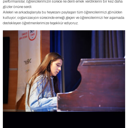
performanslar, öğrencilerimizin sürece ne denli emek verdiklerini bir kez daha
gözler önüne serdi.
Aileleri ve arkadaşlarıyla bu heyecanı paylaşan tüm öğrencilerimizi gönülden
kutluyor; organizasyon sürecinde emeği geçen ve öğrencilerimizi her aşamada
destekleyen öğretmenlerimize teşekkür ediyoruz.