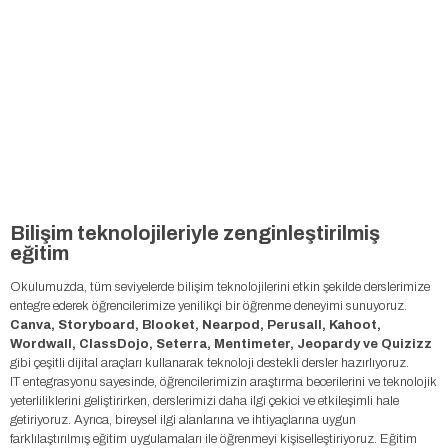
Bilişim teknolojileriyle zenginleştirilmiş
eğitim
Okulumuzda, tüm seviyelerde bilişim teknolojilerini etkin şekilde derslerimize
entegre ederek öğrencilerimize yenilikçi bir öğrenme deneyimi sunuyoruz.
Canva, Storyboard, Blooket, Nearpod, Perusall, Kahoot,
Wordwall, ClassDojo, Seterra, Mentimeter, Jeopardy ve Quizizz
gibi çeşitli dijital araçları kullanarak teknoloji destekli dersler hazırlıyoruz.
IT entegrasyonu sayesinde, öğrencilerimizin araştırma becerilerini ve teknolojik
yeterliliklerini geliştirirken, derslerimizi daha ilgi çekici ve etkileşimli hale
getiriyoruz. Ayrıca, bireysel ilgi alanlarına ve ihtiyaçlarına uygun
farklılaştırılmış eğitim uygulamaları ile öğrenmeyi kişiselleştiriyoruz. Eğitim