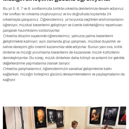
Bu yıl 5, 6, 7 ve 8. sınıflarımızla birlikte orkestra derslerimize devam ediyoruz.
Her sınıftan iki orkestra oluşturuyoruz ve bu doğrultuda toplamda 24
orkestrayla çalışıyoruz. Öğrencilerimiz, yıl boyunca seçtikleri enstrümanlarını
öğreniyor, müzikal becerilerini geliştiriyor ve özenle belirlediğimiz repertuvarı
çalışarak hazırlıklarını sürdürüyorlar.
Orkestra disiplini sayesinde öğrencilerimiz, yalnızca çalma becerilerini
geliştirmekle kalmıyor; aynı zamanda grup çalışması, müzikal duyarlılık ve
sahne deneyimi gibi önemli kazanımlar elde ediyorlar. Bunun yanı sıra, kritik
dinleme ve müziği yorumlama becerilerini de kazanarak müzik kültürlerini
derinleştiriyorlar. Bu süreç, müzik dinlerken daha bilinçli ve anlamlı bir şekilde
değerlendirme yapmalarına olanak tanıyor.
Orkestra çalışmalarımız, öğrencilerimizin sanatsal gelişimlerine katkı
sağlarken; müziğin birleştirici gücünü deneyimlemelerini ve paylaşmalarını da
sağlıyor.