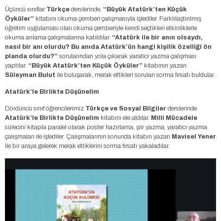
Üçüncü sınıflar
Türkçe
derslerinde,
“Büyük Atatürk’ten Küçük
Öyküler”
kitabını okuma çemberi çalışmasıyla işlediler. Farklılaştırılmış
öğretim uygulaması olan okuma çemberiyle kendi seçtikleri etkinliklerle
okuma anlama çalışmalarına katıldılar.
“Atatürk ile bir anın olsaydı,
nasıl bir anı olurdu? Bu anıda Atatürk’ün hangi kişilik özelliği ön
planda olurdu?”
sorularından yola çıkarak yaratıcı yazma çalışması
yaptılar.
“Büyük Atatürk’ten Küçük Öyküler”
kitabının yazarı
Süleyman Bulut
ile buluşarak, merak ettikleri soruları sorma fırsatı buldular.
Atatürk’le Birlikte Düşünelim
Dördüncü sınıf öğrencilerimiz
Türkçe ve Sosyal Bilgiler
derslerinde
Atatürk’le Birlikte Düşünelim
kitabını ele aldılar.
Milli Mücadele
sürecini kitapla paralel olarak poster hazırlama, şiir yazma, yaratıcı yazma
çalışmaları ile işlediler. Çalışmalarının sonunda kitabın yazarı
Mavisel Yener
ile bir araya gelerek merak ettiklerini sorma fırsatı yakaladılar.