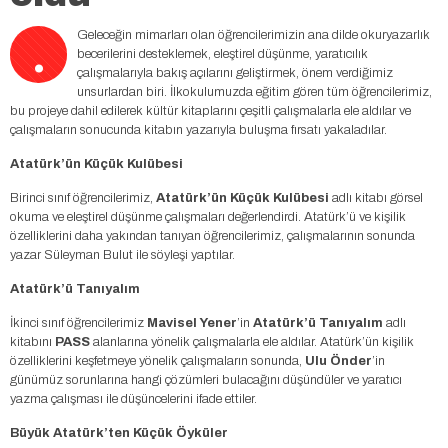
.
Geleceğin mimarları olan öğrencilerimizin ana dilde okuryazarlık
becerilerini desteklemek, eleştirel düşünme, yaratıcılık
çalışmalarıyla bakış açılarını geliştirmek, önem verdiğimiz
unsurlardan biri. İlkokulumuzda eğitim gören tüm öğrencilerimiz,
bu projeye dahil edilerek kültür kitaplarını çeşitli çalışmalarla ele aldılar ve
çalışmaların sonucunda kitabın yazarıyla buluşma fırsatı yakaladılar.
Atatürk’ün Küçük Kulübesi
Birinci sınıf öğrencilerimiz,
Atatürk’ün Küçük Kulübesi
adlı kitabı görsel
okuma ve eleştirel düşünme çalışmaları değerlendirdi. Atatürk’ü ve kişilik
özelliklerini daha yakından tanıyan öğrencilerimiz, çalışmalarının sonunda
yazar Süleyman Bulut ile söyleşi yaptılar.
Atatürk’ü Tanıyalım
İkinci sınıf öğrencilerimiz
Mavisel Yener
’in
Atatürk’ü Tanıyalım
adlı
kitabını
PASS
alanlarına yönelik çalışmalarla ele aldılar. Atatürk’ün kişilik
özelliklerini keşfetmeye yönelik çalışmaların sonunda,
Ulu Önder
’in
günümüz sorunlarına hangi çözümleri bulacağını düşündüler ve yaratıcı
yazma çalışması ile düşüncelerini ifade ettiler.
Büyük Atatürk’ten Küçük Öyküler