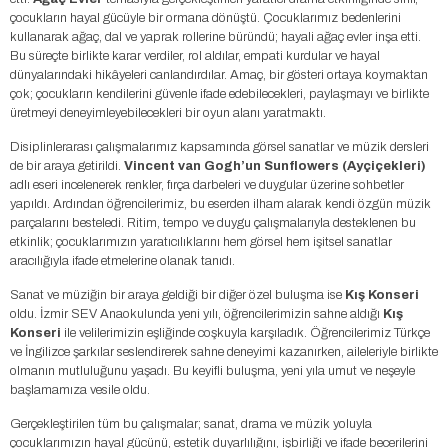
çocukların hayal gücüyle bir ormana dönüştü. Çocuklarımız bedenlerini
kullanarak ağaç, dal ve yaprak rollerine büründü; hayali ağaç evler inşa etti.
Bu süreçte birlikte karar verdiler, rol aldılar, empati kurdular ve hayal
dünyalarındaki hikâyeleri canlandırdılar. Amaç, bir gösteri ortaya koymaktan
çok; çocukların kendilerini güvenle ifade edebilecekleri, paylaşmayı ve birlikte
üretmeyi deneyimleyebilecekleri bir oyun alanı yaratmaktı.
Disiplinlerarası çalışmalarımız kapsamında görsel sanatlar ve müzik dersleri
de bir araya getirildi.
Vincent van Gogh’un Sunflowers (Ayçiçekleri)
adlı eseri incelenerek renkler, fırça darbeleri ve duygular üzerine sohbetler
yapıldı. Ardından öğrencilerimiz, bu eserden ilham alarak kendi özgün müzik
parçalarını besteledi. Ritim, tempo ve duygu çalışmalarıyla desteklenen bu
etkinlik; çocuklarımızın yaratıcılıklarını hem görsel hem işitsel sanatlar
aracılığıyla ifade etmelerine olanak tanıdı.
Sanat ve müziğin bir araya geldiği bir diğer özel buluşma ise
Kış Konseri
oldu. İzmir SEV Anaokulunda yeni yılı, öğrencilerimizin sahne aldığı
Kış
Konseri
ile velilerimizin eşliğinde coşkuyla karşıladık. Öğrencilerimiz Türkçe
ve İngilizce şarkılar seslendirerek sahne deneyimi kazanırken, aileleriyle birlikte
olmanın mutluluğunu yaşadı. Bu keyifli buluşma, yeni yıla umut ve neşeyle
başlamamıza vesile oldu.
Gerçekleştirilen tüm bu çalışmalar; sanat, drama ve müzik yoluyla
çocuklarımızın hayal gücünü, estetik duyarlılığını, işbirliği ve ifade becerilerini