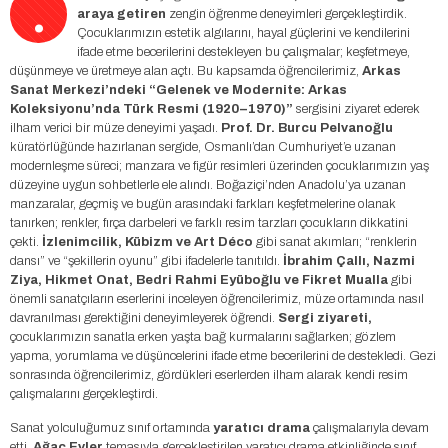
.
araya getiren
zengin öğrenme deneyimleri gerçekleştirdik.
Çocuklarımızın estetik algılarını, hayal güçlerini ve kendilerini
ifade etme becerilerini destekleyen bu çalışmalar; keşfetmeye,
düşünmeye ve üretmeye alan açtı. Bu kapsamda öğrencilerimiz,
Arkas
Sanat Merkezi’ndeki “Gelenek ve Modernite: Arkas
Koleksiyonu’nda Türk Resmi (1920–1970)”
sergisini ziyaret ederek
ilham verici bir müze deneyimi yaşadı.
Prof. Dr. Burcu Pelvanoğlu
küratörlüğünde hazırlanan sergide, Osmanlı’dan Cumhuriyet’e uzanan
modernleşme süreci; manzara ve figür resimleri üzerinden çocuklarımızın yaş
düzeyine uygun sohbetlerle ele alındı. Boğaziçi’nden Anadolu’ya uzanan
manzaralar, geçmiş ve bugün arasındaki farkları keşfetmelerine olanak
tanırken; renkler, fırça darbeleri ve farklı resim tarzları çocukların dikkatini
çekti.
İzlenimcilik, Kübizm ve Art Déco
gibi sanat akımları; “renklerin
dansı” ve “şekillerin oyunu” gibi ifadelerle tanıtıldı.
İbrahim Çallı, Nazmi
Ziya, Hikmet Onat, Bedri Rahmi Eyüboğlu ve Fikret Mualla
gibi
önemli sanatçıların eserlerini inceleyen öğrencilerimiz, müze ortamında nasıl
davranılması gerektiğini deneyimleyerek öğrendi.
Sergi ziyareti,
çocuklarımızın sanatla erken yaşta bağ kurmalarını sağlarken; gözlem
yapma, yorumlama ve düşüncelerini ifade etme becerilerini de destekledi. Gezi
sonrasında öğrencilerimiz, gördükleri eserlerden ilham alarak kendi resim
çalışmalarını gerçekleştirdi.
Sanat yolculuğumuz sınıf ortamında
yaratıcı drama
çalışmalarıyla devam
etti.
Ağaç Evler
temasıyla gerçekleştirilen yaratıcı drama etkinliğinde sınıf,