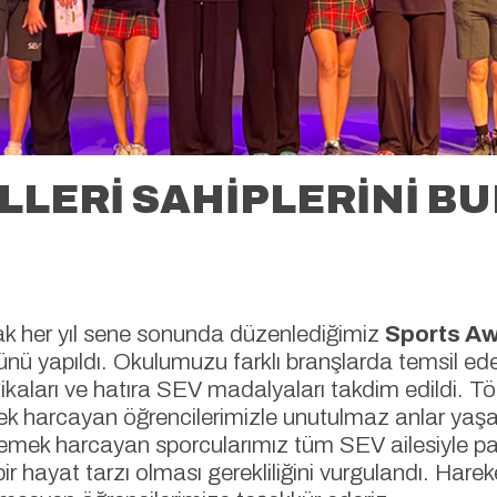
LERİ SAHİPLERİNİ BU
ak her yıl sene sonunda düzenlediğimiz
Sports A
nü yapıldı. Okulumuzu farklı branşlarda temsil ed
ifikaları ve hatıra SEV madalyaları takdim edildi. Tö
ek harcayan öğrencilerimizle unutulmaz anlar yaşa
a emek harcayan sporcularımız tüm SEV ailesiyle pa
ir hayat tarzı olması gerekliliğini vurgulandı. Harek