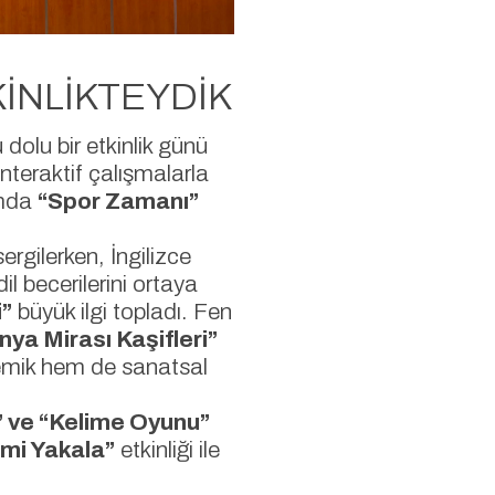
KİNLİKTEYDİK
 dolu bir etkinlik günü
interaktif çalışmalarla
ramda
“Spor Zamanı”
 sergilerken, İngilizce
il becerilerini ortaya
i”
büyük ilgi topladı. Fen
a Mirası Kaşifleri”
demik hem de sanatsal
 ve “Kelime Oyunu”
tmi Yakala”
etkinliği ile