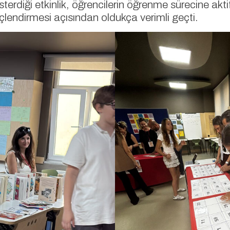
österdiği etkinlik, öğrencilerin öğrenme sürecine akt
 güçlendirmesi açısından oldukça verimli geçti.