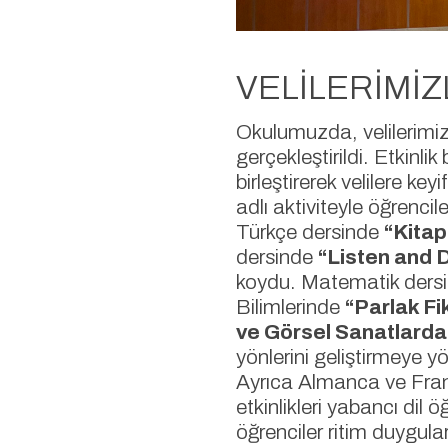
VELİLERİMİZ
Okulumuzda, velilerimizin
gerçekleştirildi. Etkinli
birleştirerek velilere ke
adlı aktiviteyle öğrencile
Türkçe dersinde
“Kitap 
dersinde
“Listen and 
koydu. Matematik ders
Bilimlerinde
“Parlak Fi
ve Görsel Sanatlarda
yönlerini geliştirmeye y
Ayrıca Almanca ve Frans
etkinlikleri yabancı dil 
öğrenciler ritim duyguları