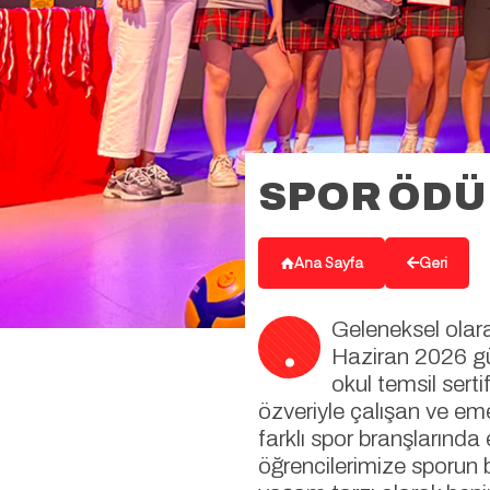
SPOR ÖDÜL
Ana Sayfa
Geri
.
Geleneksel olar
Haziran 2026 gü
okul temsil sert
özveriyle çalışan ve em
farklı spor branşlarınd
öğrencilerimize sporun b