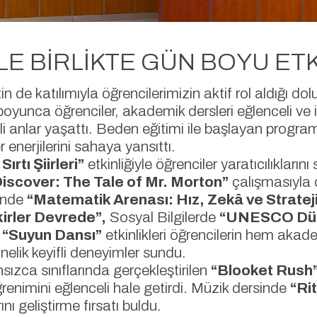
LE BİRLİKTE GÜN BOYU ET
 de katılımıyla öğrencilerimizin aktif rol aldığı dolu
k boyunca öğrenciler, akademik dersleri eğlenceli ve 
yifli anlar yaşattı. Beden eğitimi ile başlayan prog
r enerjilerini sahaya yansıttı.
Sırtı Şiirleri”
etkinliğiyle öğrenciler yaratıcılıklarını
Discover: The Tale of Mr. Morton”
çalışmasıyla d
inde
“Matematik Arenası: Hız, Zekâ ve Stratej
kirler Devrede”,
Sosyal Bilgilerde
“UNESCO Düny
 “Suyun Dansı”
etkinlikleri öğrencilerin hem aka
önelik keyifli deneyimler sundu.
ızca sınıflarında gerçekleştirilen
“Blooket Rush”
öğrenimini eğlenceli hale getirdi. Müzik dersinde
“Ri
nı geliştirme fırsatı buldu.