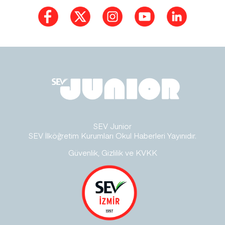
SEV Junior
SEV İlköğretim Kurumları Okul Haberleri Yayınıdır.
Güvenlik, Gizlilik ve KVKK