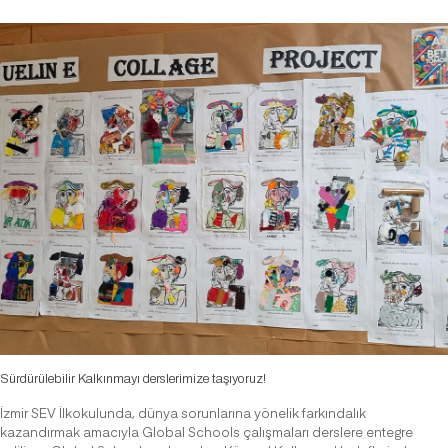
Sürdürülebilir Kalkınmayı derslerimize taşıyoruz!
İzmir SEV İlkokulunda, dünya sorunlarına yönelik farkındalık
kazandırmak amacıyla Global Schools çalışmaları derslere entegre