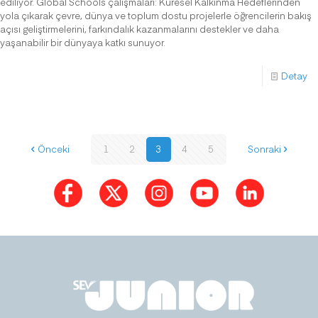
ediliyor. Global Schools çalışmaları: Küresel Kalkınma Hedeflerinden
yola çıkarak çevre, dünya ve toplum dostu projelerle öğrencilerin bakış
açısı geliştirmelerini, farkındalık kazanmalarını destekler ve daha
yaşanabilir bir dünyaya katkı sunuyor.
Detay
Önceki
1
2
3
4
5
Sonraki