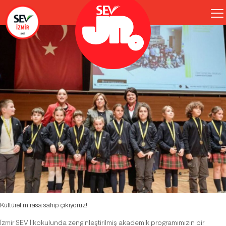
Kültürel mirasa sahip çıkıyoruz!
İzmir SEV İlkokulunda zenginleştirilmiş akademik programımızın bir