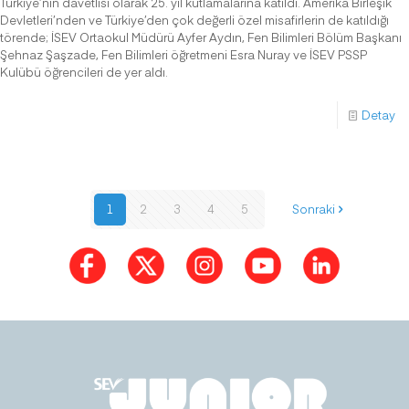
Türkiye’nin davetlisi olarak 25. yıl kutlamalarına katıldı. Amerika Birleşik
Devletleri’nden ve Türkiye’den çok değerli özel misafirlerin de katıldığı
törende; İSEV Ortaokul Müdürü Ayfer Aydın, Fen Bilimleri Bölüm Başkanı
Şehnaz Şaşzade, Fen Bilimleri öğretmeni Esra Nuray ve İSEV PSSP
Kulübü öğrencileri de yer aldı.
Detay
1
2
3
4
5
Sonraki