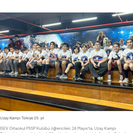
Uzay Kampı Türkiye 25. yıl
İSEV Ortaokul PSSP Kulübü öğrencileri, 26 Mayıs’ta, Uzay Kampı