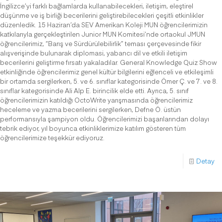
İngilizce’yi farklı bağlamlarda kullanabilecekleri, iletişim, eleştirel
düşünme ve iş birliği becerilerini geliştirebilecekleri çeşitli etkinlikler
düzenledik. 15 Haziran’da SEV Amerikan Koleji MUN öğrencilerimizin
katkılarıyla gerçekleştirilen Junior MUN Komitesi’nde ortaokul JMUN
öğrencilerimiz, “Barış ve Sürdürülebilirlik” teması çerçevesinde fikir
alışverişinde bulunarak diplomasi, yabancı dil ve etkili iletişim
becerilerini geliştirme fırsatı yakaladılar. General Knowledge Quiz Show
etkinliğinde öğrencilerimiz genel kültür bilgilerini eğlenceli ve etkileşimli
bir ortamda sergilerken, 5. ve 6. sınıflar kategorisinde Ömer Ç. ve 7. ve 8.
sınıflar kategorisinde Ali Alp E. birincilik elde etti. Ayrıca, 5. sınıf
öğrencilerimizin katıldığı OctoWrite yarışmasında öğrencilerimiz
heceleme ve yazma becerilerini sergilerken, Defne Ö. üstün
performansıyla şampiyon oldu. Öğrencilerimizi başarılarından dolayı
tebrik ediyor, yıl boyunca etkinliklerimize katılım gösteren tüm
öğrencilerimize teşekkür ediyoruz.
Detay