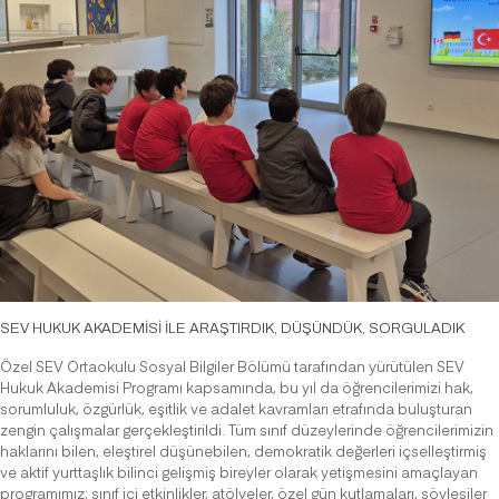
SEV HUKUK AKADEMİSİ İLE ARAŞTIRDIK, DÜŞÜNDÜK, SORGULADIK
Özel SEV Ortaokulu Sosyal Bilgiler Bölümü tarafından yürütülen SEV
Hukuk Akademisi Programı kapsamında, bu yıl da öğrencilerimizi hak,
sorumluluk, özgürlük, eşitlik ve adalet kavramları etrafında buluşturan
zengin çalışmalar gerçekleştirildi. Tüm sınıf düzeylerinde öğrencilerimizin
haklarını bilen, eleştirel düşünebilen, demokratik değerleri içselleştirmiş
ve aktif yurttaşlık bilinci gelişmiş bireyler olarak yetişmesini amaçlayan
programımız; sınıf içi etkinlikler, atölyeler, özel gün kutlamaları, söyleşiler