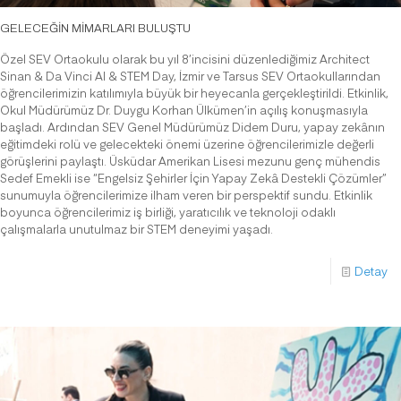
GELECEĞİN MİMARLARI BULUŞTU
Özel SEV Ortaokulu olarak bu yıl 8’incisini düzenlediğimiz Architect
Sinan & Da Vinci AI & STEM Day, İzmir ve Tarsus SEV Ortaokullarından
öğrencilerimizin katılımıyla büyük bir heyecanla gerçekleştirildi. Etkinlik,
Okul Müdürümüz Dr. Duygu Korhan Ülkümen’in açılış konuşmasıyla
başladı. Ardından SEV Genel Müdürümüz Didem Duru, yapay zekânın
eğitimdeki rolü ve gelecekteki önemi üzerine öğrencilerimizle değerli
görüşlerini paylaştı. Üsküdar Amerikan Lisesi mezunu genç mühendis
Sedef Emekli ise “Engelsiz Şehirler İçin Yapay Zekâ Destekli Çözümler”
sunumuyla öğrencilerimize ilham veren bir perspektif sundu. Etkinlik
boyunca öğrencilerimiz iş birliği, yaratıcılık ve teknoloji odaklı
çalışmalarla unutulmaz bir STEM deneyimi yaşadı.
Detay