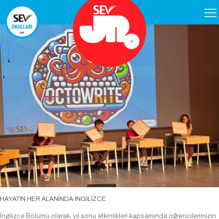
HAYATIN HER ALANINDA İNGİLİZCE
İngilizce Bölümü olarak, yıl sonu etkinlikleri kapsamında öğrencilerimizin