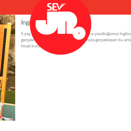
İngilizce portfolyo sunumu
5 yaş grubu öğrencilerimizle yıl boyunca yürüttüğümüz İngiliz
gerçekleştirdik. Velilerimizin de katılımıyla gerçekleşen bu anl
fırsatı buldu.