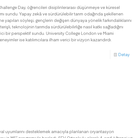
Challenge Day, öğrencileri disiplinlerarası düşünmeye ve küresel
mı sundu. Yapay zekâ ve sürdürülebilir tarım odağında şekillenen
rine yapılan söyleşi, gençlerin değişen dünyaya yönelik farkındalıklarını
erişli, teknolojinin tarımda sürdürülebilirliğe nasıl katkı sağladığını
ici bir perspektif sundu. University College London ve Miami
eneyimler ise katılımcılara ilham verici bir vizyon kazandırdı.
Detay
syal uyumlarını desteklemek amacıyla planlanan oryantasyon
y in MS” programıyla başladı. SEV Ortaokulu olarak 4. sınıf öğrenci ve