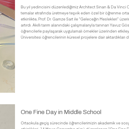
Bu yıl yedincisini düzenlediğimiz Architect Sinan & Da Vinci 
temalar etrafında üretmeye teşvik eden özel bir öğrenme orta
etkinlikte, Prof. Dr. Gamze Sart ile “Geleceğin Meslekleri” üze
artırdı. Akıllı tarım alanındaki çalışmalarıyla tanınan Yavuz Göst
öğrencilerle paylaşarak uygulamalı örnekler üzerinden etkiley
Üniversitesi öğrencilerinin küresel projelere dair aktardıkları d
One Fine Day in Middle School
Ortaokula geçiş sürecinde öğrencilerimizin akademik ve so
etkinlikleri, 14 Mayıs Çarşamba günü düzenlenen “One Fine Da