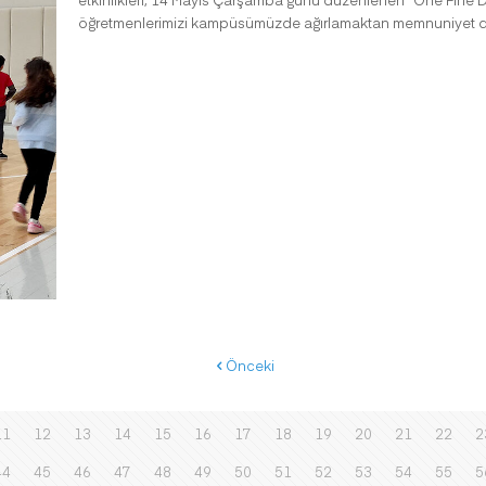
öğretmenlerimizi kampüsümüzde ağırlamaktan memnuniyet 
Önceki
11
12
13
14
15
16
17
18
19
20
21
22
2
44
45
46
47
48
49
50
51
52
53
54
55
5