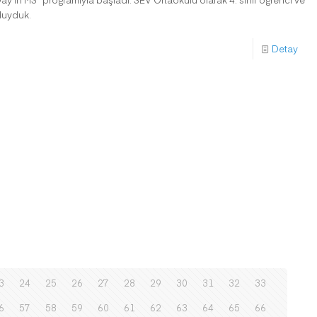
duyduk.
Detay
3
24
25
26
27
28
29
30
31
32
33
6
57
58
59
60
61
62
63
64
65
66