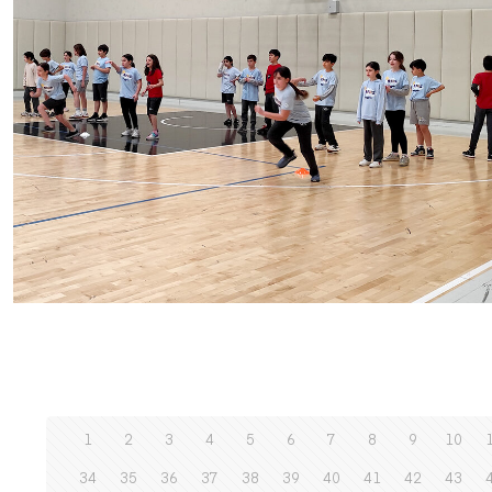
1
2
3
4
5
6
7
8
9
10
34
35
36
37
38
39
40
41
42
43