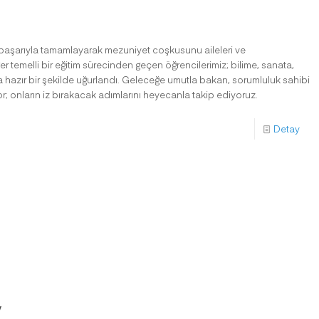
u başarıyla tamamlayarak mezuniyet coşkusunu aileleri ve
ğer temelli bir eğitim sürecinden geçen öğrencilerimiz; bilime, sanata,
ca hazır bir şekilde uğurlandı. Geleceğe umutla bakan, sorumluluk sahibi
; onların iz bırakacak adımlarını heyecanla takip ediyoruz.
Detay
y