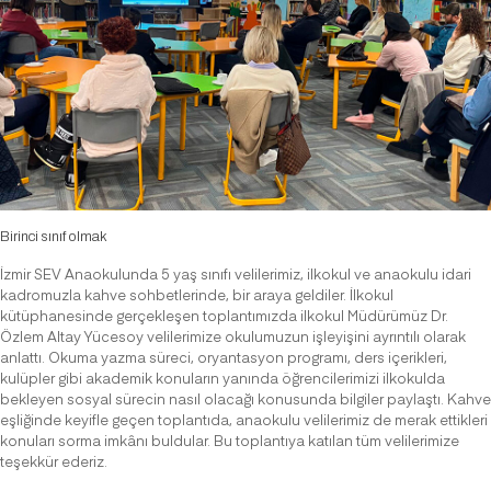
Birinci sınıf olmak
İzmir SEV Anaokulunda 5 yaş sınıfı velilerimiz, ilkokul ve anaokulu idari
kadromuzla kahve sohbetlerinde, bir araya geldiler. İlkokul
kütüphanesinde gerçekleşen toplantımızda ilkokul Müdürümüz Dr.
Özlem Altay Yücesoy velilerimize okulumuzun işleyişini ayrıntılı olarak
anlattı. Okuma yazma süreci, oryantasyon programı, ders içerikleri,
kulüpler gibi akademik konuların yanında öğrencilerimizi ilkokulda
bekleyen sosyal sürecin nasıl olacağı konusunda bilgiler paylaştı. Kahve
eşliğinde keyifle geçen toplantıda, anaokulu velilerimiz de merak ettikleri
konuları sorma imkânı buldular. Bu toplantıya katılan tüm velilerimize
teşekkür ederiz.