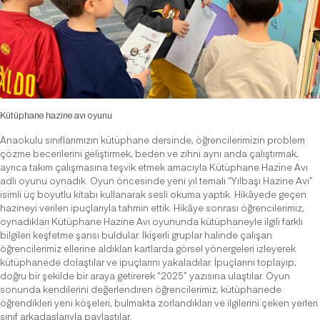
Kütüphane hazine avı oyunu
Anaokulu sınıflarımızın kütüphane dersinde, öğrencilerimizin problem
çözme becerilerini geliştirmek, beden ve zihni aynı anda çalıştırmak,
ayrıca takım çalışmasına teşvik etmek amacıyla Kütüphane Hazine Avı
adlı oyunu oynadık. Oyun öncesinde yeni yıl temalı “Yılbaşı Hazine Avı”
isimli üç boyutlu kitabı kullanarak sesli okuma yaptık. Hikâyede geçen
hazineyi verilen ipuçlarıyla tahmin ettik. Hikâye sonrası öğrencilerimiz,
oynadıkları Kütüphane Hazine Avı oyununda kütüphaneyle ilgili farklı
bilgileri keşfetme şansı buldular. İkişerli gruplar halinde çalışan
öğrencilerimiz ellerine aldıkları kartlarda görsel yönergeleri izleyerek
kütüphanede dolaştılar ve ipuçlarını yakaladılar. İpuçlarını toplayıp,
doğru bir şekilde bir araya getirerek “2025” yazısına ulaştılar. Oyun
sonunda kendilerini değerlendiren öğrencilerimiz, kütüphanede
öğrendikleri yeni köşeleri, bulmakta zorlandıkları ve ilgilerini çeken yerleri
sınıf arkadaşlarıyla paylaştılar.