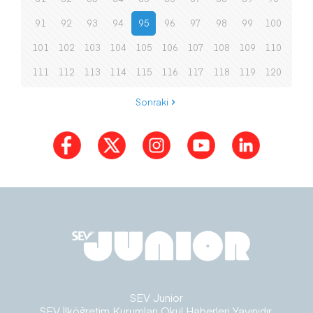
91
92
93
94
95
96
97
98
99
100
101
102
103
104
105
106
107
108
109
110
111
112
113
114
115
116
117
118
119
120
Sonraki
SEV Junior
SEV İlköğretim Kurumları Okul Haberleri Yayınıdır.