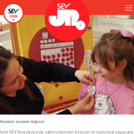
Nezaket, nezaketi doğurur!
İzmir SEV Anaokulunda, öğrencilerimizin bireysel ve toplumsal yaşayışta