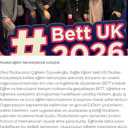
Küresel eğitim teknolojileriyle buluştuk
Okul Müdürümüz Çiğdem Özyürekoğlu, Sağlık Eğitim Vakfı K8 Okulları
müdürleriyle birlikte eğitim teknolojileri alanında dünyanın en önemli
organizasyonlarından biri olan ve İngiltere’de düzenlenen BETT’e katıldı.
Eğitim ve teknolojinin kesişim noktasında gerçekleşen BETT, öğretme ve
öğrenme süreçlerini dönüştürmeyi hedefleyen yenilikçi fikirlerin, güçlü iş
birliklerinin ve öncü eğitim teknolojilerinin buluşması olarak adlandırılıyor.
Organizasyon kapsamında katılımcılar; en güncel EdTech çözümlerini,
sektör liderlerini, canlı uygulamaları ve uluslararası iş birliği fırsatlarını
yakından inceleme fırsatı buldu. Müdürlerimiz aynı zamanda London
School of International’ı ziyaret etme şansı buldu. Eğitimde daha iyisini
hedefleyen bu değerli deneyimin, okulumuzun öğretim süreçlerine güçlü