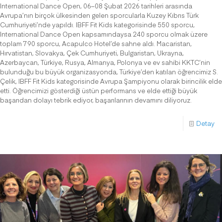
International Dance Open, 06–08 Şubat 2026 tarihleri arasında
Avrupa’nın birçok ülkesinden gelen sporcularla Kuzey Kıbrıs Türk
Cumhuriyeti’nde yapıldı. IBFF Fit Kids kategorisinde 550 sporcu,
International Dance Open kapsamındaysa 240 sporcu olmak üzere
toplam 790 sporcu, Acapulco Hotel’de sahne aldı. Macaristan,
Hırvatistan, Slovakya, Çek Cumhuriyeti, Bulgaristan, Ukrayna,
Azerbaycan, Türkiye, Rusya, Almanya, Polonya ve ev sahibi KKTC’nin
bulunduğu bu büyük organizasyonda, Türkiye’den katılan öğrencimiz S.
Çelik, IBFF Fit Kids kategorisinde Avrupa Şampiyonu olarak birincilik elde
etti. Öğrencimizi gösterdiği üstün performans ve elde ettiği büyük
başarıdan dolayı tebrik ediyor, başarılarının devamını diliyoruz.
Detay