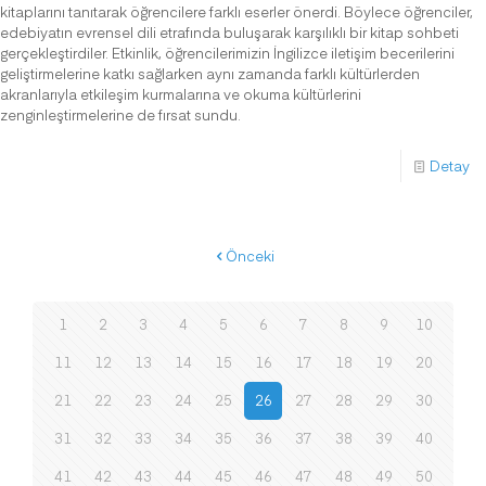
kitaplarını tanıtarak öğrencilere farklı eserler önerdi. Böylece öğrenciler,
edebiyatın evrensel dili etrafında buluşarak karşılıklı bir kitap sohbeti
gerçekleştirdiler. Etkinlik, öğrencilerimizin İngilizce iletişim becerilerini
geliştirmelerine katkı sağlarken aynı zamanda farklı kültürlerden
akranlarıyla etkileşim kurmalarına ve okuma kültürlerini
zenginleştirmelerine de fırsat sundu.
Detay
Önceki
1
2
3
4
5
6
7
8
9
10
11
12
13
14
15
16
17
18
19
20
21
22
23
24
25
26
27
28
29
30
31
32
33
34
35
36
37
38
39
40
41
42
43
44
45
46
47
48
49
50